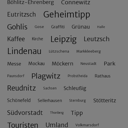
Connewitz
Böhlitz-Ehrenberg
Geheimtipp
Eutritzsch
Gohlis
Grünau
Gose
Graffiti
Halle
Leipzig
Leutzsch
Kaffee
Kirche
Lindenau
Lützschena
Markkleeberg
Möckern
Park
Messe
Mockau
Neustadt
Plagwitz
Rathaus
Paunsdorf
Probstheida
Reudnitz
Schleußig
Sachsen
Stötteritz
Schönefeld
Sellerhausen
Sternburg
Südvorstadt
Tipp
Thonberg
Touristen
Umland
Volkmarsdorf