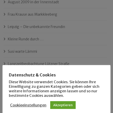
August 2009 in der Innenstadt
Frau Krause aus Markkleeberg
Leipzig – Die unbekannte Freundin
Kleine Runde durch …
Susi warte Lämmi
Langzeitbeobachtung Lützner Straße
Datenschutz & Cookies
Klassefahrer Edgar Krannich
Diese Website verwendet Cookies. Sie können Ihre
Einwilligung zu ganzen Kategorien geben oder sich
Der Name Tonelli
weitere Informationen anzeigen lassen und so nur
bestimmte Cookies auswählen.
Ist das Leipzigs längster Platz?
Cookieeinstellungen
Akzeptieren