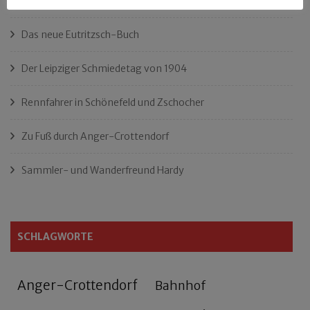
„Als Hobbyhistoriker bin ich in ganz Leipzig zu Hause“
Das neue Eutritzsch-Buch
Der Leipziger Schmiedetag von 1904
Rennfahrer in Schönefeld und Zschocher
Zu Fuß durch Anger-Crottendorf
Sammler- und Wanderfreund Hardy
SCHLAGWORTE
Anger-Crottendorf
Bahnhof