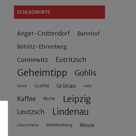
SCHLAGWORTE
Anger-Crottendorf
Bahnhof
Böhlitz-Ehrenberg
Connewitz
Eutritzsch
Geheimtipp
Gohlis
Grünau
Gose
Graffiti
Halle
Leipzig
Kaffee
Kirche
Lindenau
Leutzsch
Messe
Lützschena
Markkleeberg