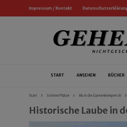
Impressum / Kontakt
Datenschutzerklärun
Nichtgeschäftliche Empfehlungen für
Geheimtipp
START
ANSEHEN
BÜCHER
Start
Schöne Plätze
Ab in die Gartenkneipen XI
Historische Laube in d