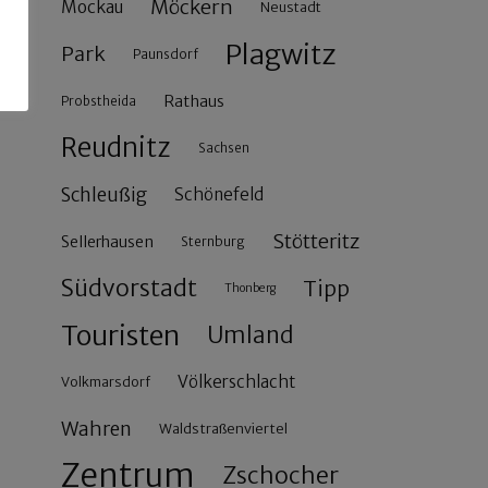
Möckern
Mockau
Neustadt
Plagwitz
Park
Paunsdorf
Rathaus
Probstheida
Reudnitz
Sachsen
Schleußig
Schönefeld
Stötteritz
Sellerhausen
Sternburg
Südvorstadt
Tipp
Thonberg
Touristen
Umland
Völkerschlacht
Volkmarsdorf
Wahren
Waldstraßenviertel
Zentrum
Zschocher