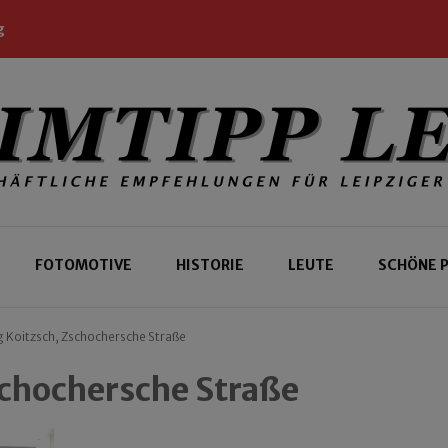
g
 Leipziger und Gäste
 Leipzig
FOTOMOTIVE
HISTORIE
LEUTE
SCHÖNE 
 Koitzsch, Zschochersche Straße
schochersche Straße