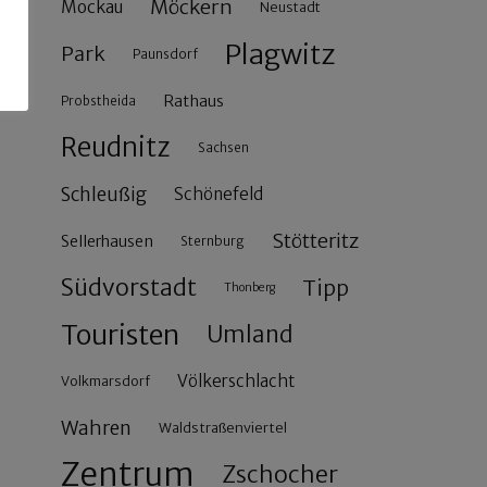
Möckern
Mockau
Neustadt
Plagwitz
Park
Paunsdorf
Rathaus
Probstheida
Reudnitz
Sachsen
Schleußig
Schönefeld
Stötteritz
Sellerhausen
Sternburg
Südvorstadt
Tipp
Thonberg
Touristen
Umland
Völkerschlacht
Volkmarsdorf
Wahren
Waldstraßenviertel
Zentrum
Zschocher