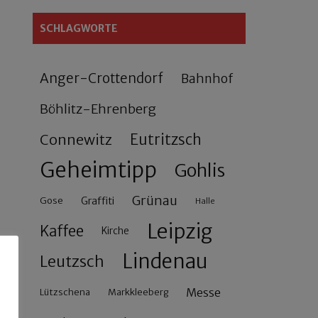
SCHLAGWORTE
Anger-Crottendorf
Bahnhof
Böhlitz-Ehrenberg
Connewitz
Eutritzsch
Geheimtipp
Gohlis
Grünau
Gose
Graffiti
Halle
Leipzig
Kaffee
Kirche
Lindenau
Leutzsch
Messe
Lützschena
Markkleeberg