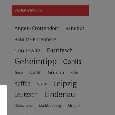
SCHLAGWORTE
Anger-Crottendorf
Bahnhof
Böhlitz-Ehrenberg
Connewitz
Eutritzsch
Geheimtipp
Gohlis
Grünau
Gose
Graffiti
Halle
Leipzig
Kaffee
Kirche
Lindenau
Leutzsch
Messe
Lützschena
Markkleeberg