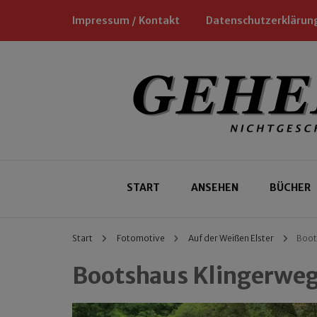
Impressum / Kontakt
Datenschutzerklärun
Nichtgeschäftliche Empfehlungen für
Geheimtipp
START
ANSEHEN
BÜCHER
Start
Fotomotive
Auf der Weißen Elster
Boot
Bootshaus Klingerwe