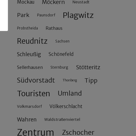
Möckern
Mockau
Neustadt
Plagwitz
Park
Paunsdorf
Rathaus
Probstheida
Reudnitz
Sachsen
Schleußig
Schönefeld
Stötteritz
Sellerhausen
Sternburg
Südvorstadt
Tipp
Thonberg
Touristen
Umland
Völkerschlacht
Volkmarsdorf
Wahren
Waldstraßenviertel
Zentrum
Zschocher