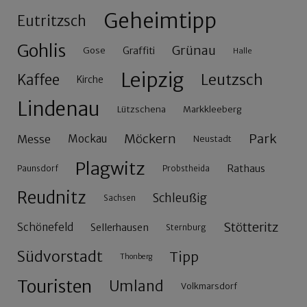
Geheimtipp
Eutritzsch
Gohlis
Grünau
Gose
Graffiti
Halle
Leipzig
Leutzsch
Kaffee
Kirche
Lindenau
Lützschena
Markkleeberg
Möckern
Park
Messe
Mockau
Neustadt
Plagwitz
Rathaus
Paunsdorf
Probstheida
Reudnitz
Schleußig
Sachsen
Stötteritz
Schönefeld
Sellerhausen
Sternburg
Südvorstadt
Tipp
Thonberg
Touristen
Umland
Volkmarsdorf