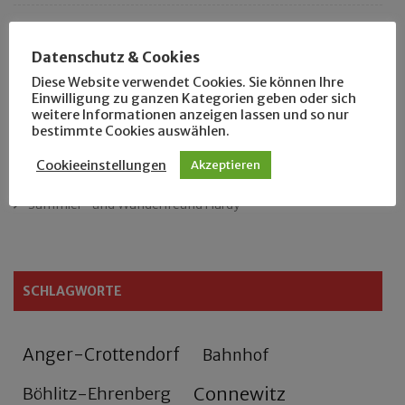
Das neue Eutritzsch-Buch
Datenschutz & Cookies
Der Leipziger Schmiedetag von 1904
Diese Website verwendet Cookies. Sie können Ihre
Einwilligung zu ganzen Kategorien geben oder sich
weitere Informationen anzeigen lassen und so nur
Rennfahrer in Schönefeld und Zschocher
bestimmte Cookies auswählen.
Zu Fuß durch Anger-Crottendorf
Cookieeinstellungen
Akzeptieren
Sammler- und Wanderfreund Hardy
SCHLAGWORTE
Anger-Crottendorf
Bahnhof
Connewitz
Böhlitz-Ehrenberg