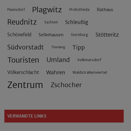
Plagwitz
Rathaus
Paunsdorf
Probstheida
Reudnitz
Schleußig
Sachsen
Stötteritz
Schönefeld
Sellerhausen
Sternburg
Südvorstadt
Tipp
Thonberg
Touristen
Umland
Volkmarsdorf
Wahren
Völkerschlacht
Waldstraßenviertel
Zentrum
Zschocher
VERWANDTE LINKS