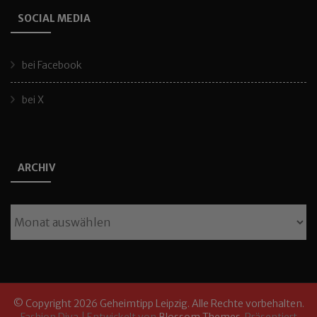
SOCIAL MEDIA
bei Facebook
bei X
ARCHIV
Archiv
© Copyright 2026
Geheimtipp Leipzig
. Alle Rechte vorbehalten.
Fashion Diva | Entwickelt von
Blossom Themes
. Präsentiert