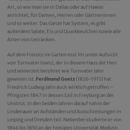
Art, so wie man sie in Dallas oder auf Hawaii
anrichtet, für Damen, Herren oder Gärtnerinnen
und so weiter. Das Ganze hat System, es gibt
außerdem Salate, Eis und Quarkkeulchen sowie alle
Arten von Getränken.
Auf dem Freisitz im Garten esst Ihr unter Aufsicht
von Turnvater Goetz, der in diesem Haus der Herr
und seinerzeit berühmt wie Turnvater Jahn
gewesen ist.
Ferdinand Goetz
(1826-1915) hat
Friedrich Ludwig Jahn auch wirklich getroffen –
Pfingsten 1847 in dessen Exil in Freyburg an der
Unstrut. In den beiden Jahren darauf nahm der
Lindenauer an Aufständen und Ausschreitungen in
Leipzig und Dresden teil. Nebenbei studierte er von
1846 bis 1850 an der hiesigen Universität Medizin.