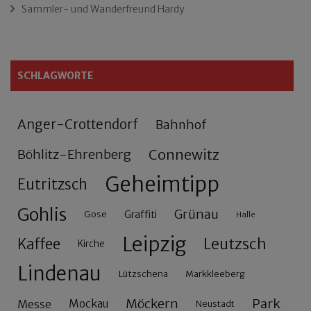
Sammler- und Wanderfreund Hardy
SCHLAGWORTE
Anger-Crottendorf
Bahnhof
Connewitz
Böhlitz-Ehrenberg
Geheimtipp
Eutritzsch
Gohlis
Grünau
Gose
Graffiti
Halle
Leipzig
Leutzsch
Kaffee
Kirche
Lindenau
Lützschena
Markkleeberg
Möckern
Park
Messe
Mockau
Neustadt