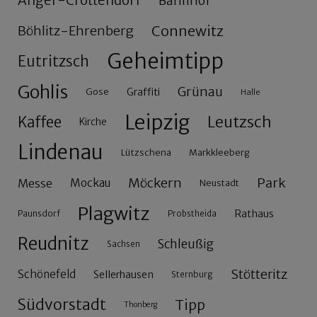
Anger-Crottendorf
Bahnhof
Connewitz
Böhlitz-Ehrenberg
Geheimtipp
Eutritzsch
Gohlis
Grünau
Gose
Graffiti
Halle
Leipzig
Leutzsch
Kaffee
Kirche
Lindenau
Lützschena
Markkleeberg
Möckern
Park
Messe
Mockau
Neustadt
Plagwitz
Rathaus
Paunsdorf
Probstheida
Reudnitz
Schleußig
Sachsen
Stötteritz
Schönefeld
Sellerhausen
Sternburg
Südvorstadt
Tipp
Thonberg