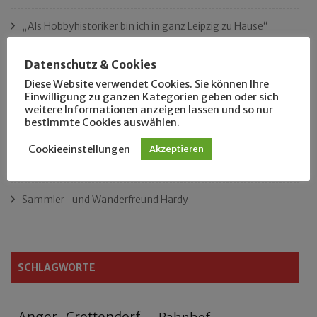
„Als Hobbyhistoriker bin ich in ganz Leipzig zu Hause“
Das neue Eutritzsch-Buch
Datenschutz & Cookies
Diese Website verwendet Cookies. Sie können Ihre
Der Leipziger Schmiedetag von 1904
Einwilligung zu ganzen Kategorien geben oder sich
weitere Informationen anzeigen lassen und so nur
bestimmte Cookies auswählen.
Rennfahrer in Schönefeld und Zschocher
Cookieeinstellungen
Akzeptieren
Zu Fuß durch Anger-Crottendorf
Sammler- und Wanderfreund Hardy
SCHLAGWORTE