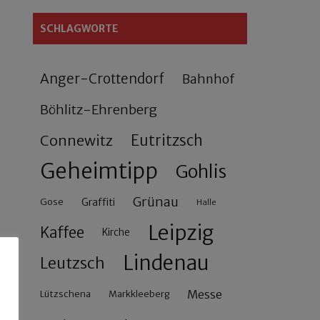
SCHLAGWORTE
Anger-Crottendorf
Bahnhof
Böhlitz-Ehrenberg
Connewitz
Eutritzsch
Geheimtipp
Gohlis
Grünau
Gose
Graffiti
Halle
Leipzig
Kaffee
Kirche
Lindenau
Leutzsch
Messe
Lützschena
Markkleeberg