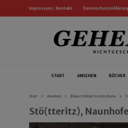
Impressum / Kontakt
Datenschutzerklärun
Nichtgeschäftliche Empfehlungen für
Geheimtipp
START
ANSEHEN
BÜCHER
Start
Ansehen
Blaue Schilder in Lützschena
S
Stö(tteritz), Naunhof