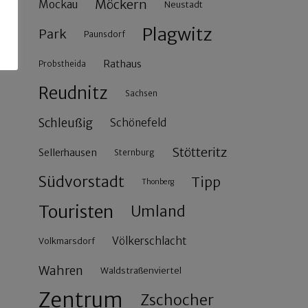
Möckern
Mockau
Neustadt
Plagwitz
Park
Paunsdorf
Rathaus
Probstheida
Reudnitz
Sachsen
Schleußig
Schönefeld
Stötteritz
Sellerhausen
Sternburg
Südvorstadt
Tipp
Thonberg
Touristen
Umland
Völkerschlacht
Volkmarsdorf
Wahren
Waldstraßenviertel
Zentrum
Zschocher