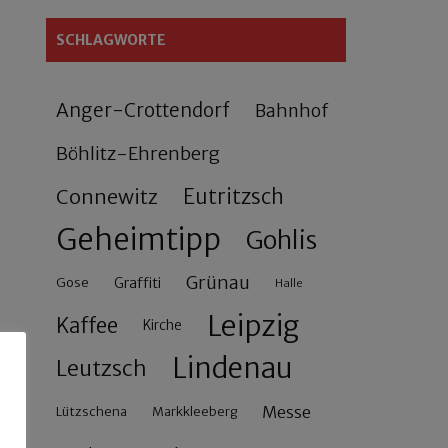
SCHLAGWORTE
Anger-Crottendorf
Bahnhof
Böhlitz-Ehrenberg
Connewitz
Eutritzsch
Geheimtipp
Gohlis
Grünau
Gose
Graffiti
Halle
Leipzig
Kaffee
Kirche
Lindenau
Leutzsch
Messe
Lützschena
Markkleeberg