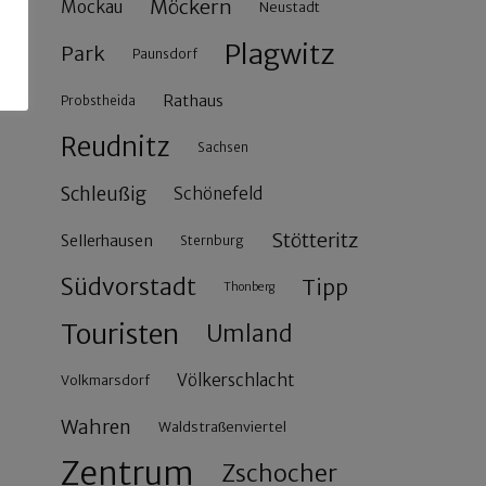
Möckern
Mockau
Neustadt
Plagwitz
Park
Paunsdorf
Rathaus
Probstheida
Reudnitz
Sachsen
Schleußig
Schönefeld
Stötteritz
Sellerhausen
Sternburg
Südvorstadt
Tipp
Thonberg
Touristen
Umland
Völkerschlacht
Volkmarsdorf
Wahren
Waldstraßenviertel
Zentrum
Zschocher