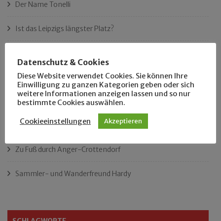
Der Name Tonelli
Ist das Leipzigs längster Platz?
„Als Hobbyhistoriker bin ich in ganz Leipzig zu Hause“
Datenschutz & Cookies
Diese Website verwendet Cookies. Sie können Ihre
Das neue Eutritzsch-Buch
Einwilligung zu ganzen Kategorien geben oder sich
weitere Informationen anzeigen lassen und so nur
Der Leipziger Schmiedetag von 1904
bestimmte Cookies auswählen.
Cookieeinstellungen
Akzeptieren
Rennfahrer in Schönefeld und Zschocher
Zu Fuß durch Anger-Crottendorf
Sammler- und Wanderfreund Hardy
SCHLAGWORTE