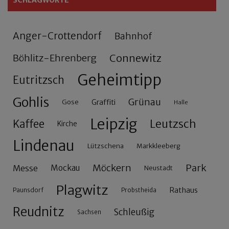
Anger-Crottendorf
Bahnhof
Connewitz
Böhlitz-Ehrenberg
Geheimtipp
Eutritzsch
Gohlis
Grünau
Gose
Graffiti
Halle
Leipzig
Leutzsch
Kaffee
Kirche
Lindenau
Lützschena
Markkleeberg
Möckern
Park
Messe
Mockau
Neustadt
Plagwitz
Rathaus
Paunsdorf
Probstheida
Reudnitz
Schleußig
Sachsen