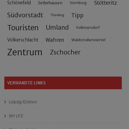
Stötteritz
Schönefeld
Sellerhausen
Sternburg
Südvorstadt
Tipp
Thonberg
Touristen
Umland
Volkmarsdorf
Wahren
Völkerschlacht
Waldstraßenviertel
Zentrum
Zschocher
VERWANDTE LINKS
Leipzig l(i)eben
MY LPZ