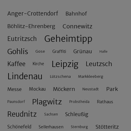
Anger-Crottendorf
Bahnhof
Connewitz
Böhlitz-Ehrenberg
Geheimtipp
Eutritzsch
Gohlis
Grünau
Gose
Graffiti
Halle
Leipzig
Leutzsch
Kaffee
Kirche
Lindenau
Lützschena
Markkleeberg
Möckern
Park
Messe
Mockau
Neustadt
Plagwitz
Rathaus
Paunsdorf
Probstheida
Reudnitz
Schleußig
Sachsen
Stötteritz
Schönefeld
Sellerhausen
Sternburg