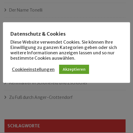
Der Name Tonelli
Ist das Leipzigs längster Platz?
Datenschutz & Cookies
„Als Hobbyhistoriker bin ich in ganz Leipzig zu Hause“
Diese Website verwendet Cookies. Sie können Ihre
Einwilligung zu ganzen Kategorien geben oder sich
weitere Informationen anzeigen lassen und so nur
Das neue Eutritzsch-Buch
bestimmte Cookies auswählen.
Der Leipziger Schmiedetag von 1904
Cookieeinstellungen
Akzeptieren
Rennfahrer in Schönefeld und Zschocher
Zu Fuß durch Anger-Crottendorf
SCHLAGWORTE