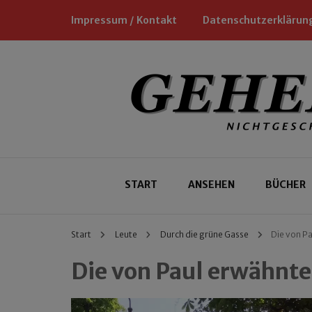
Impressum / Kontakt
Datenschutzerklärun
Nichtgeschäftliche Empfehlungen für
Geheimtipp
START
ANSEHEN
BÜCHER
Start
Leute
Durch die grüne Gasse
Die von Pa
Die von Paul erwähnte 