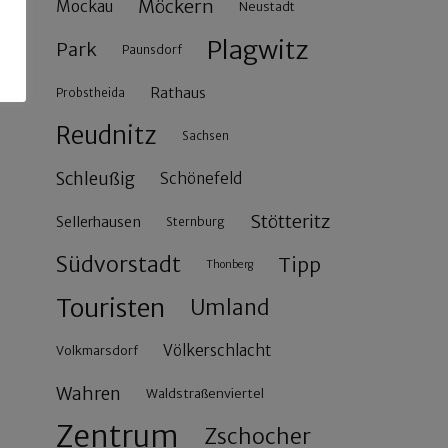
Möckern
Mockau
Neustadt
Plagwitz
Park
Paunsdorf
Rathaus
Probstheida
Reudnitz
Sachsen
Schleußig
Schönefeld
Stötteritz
Sellerhausen
Sternburg
Südvorstadt
Tipp
Thonberg
Touristen
Umland
Völkerschlacht
Volkmarsdorf
Wahren
Waldstraßenviertel
Zentrum
Zschocher