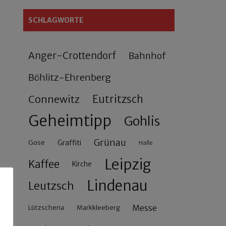
SCHLAGWORTE
Anger-Crottendorf
Bahnhof
Böhlitz-Ehrenberg
Connewitz
Eutritzsch
Geheimtipp
Gohlis
Grünau
Gose
Graffiti
Halle
Leipzig
Kaffee
Kirche
Lindenau
Leutzsch
Messe
Lützschena
Markkleeberg