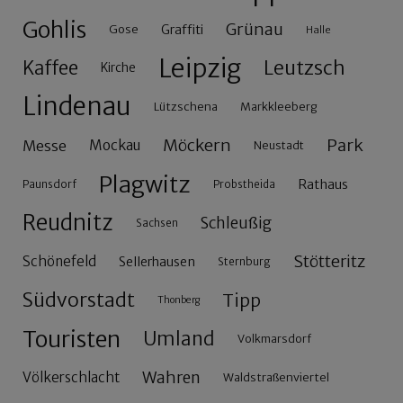
Gohlis
Grünau
Gose
Graffiti
Halle
Leipzig
Leutzsch
Kaffee
Kirche
Lindenau
Lützschena
Markkleeberg
Möckern
Park
Messe
Mockau
Neustadt
Plagwitz
Rathaus
Paunsdorf
Probstheida
Reudnitz
Schleußig
Sachsen
Stötteritz
Schönefeld
Sellerhausen
Sternburg
Südvorstadt
Tipp
Thonberg
Touristen
Umland
Volkmarsdorf
Wahren
Völkerschlacht
Waldstraßenviertel