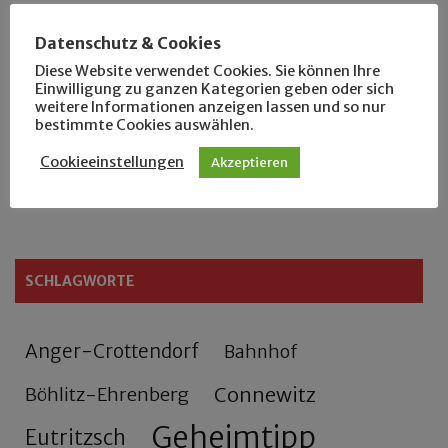
Der Leipziger Schmiedetag von 1904
Datenschutz & Cookies
Diese Website verwendet Cookies. Sie können Ihre
Rennfahrer in Schönefeld und Zschocher
Einwilligung zu ganzen Kategorien geben oder sich
weitere Informationen anzeigen lassen und so nur
bestimmte Cookies auswählen.
Zu Fuß durch Anger-Crottendorf
Cookieeinstellungen
Akzeptieren
Sammler- und Wanderfreund Hardy
SCHLAGWORTE
Anger-Crottendorf
Bahnhof
Connewitz
Böhlitz-Ehrenberg
Geheimtipp
Eutritzsch