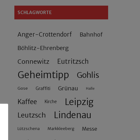
SCHLAGWORTE
Anger-Crottendorf
Bahnhof
Böhlitz-Ehrenberg
Connewitz
Eutritzsch
Geheimtipp
Gohlis
Grünau
Gose
Graffiti
Halle
Leipzig
Kaffee
Kirche
Lindenau
Leutzsch
Messe
Lützschena
Markkleeberg