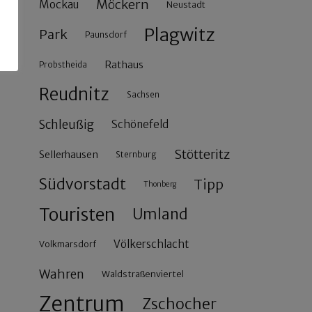
Möckern
Mockau
Neustadt
Plagwitz
Park
Paunsdorf
Rathaus
Probstheida
Reudnitz
Sachsen
Schleußig
Schönefeld
Stötteritz
Sellerhausen
Sternburg
Südvorstadt
Tipp
Thonberg
Touristen
Umland
Völkerschlacht
Volkmarsdorf
Wahren
Waldstraßenviertel
Zentrum
Zschocher