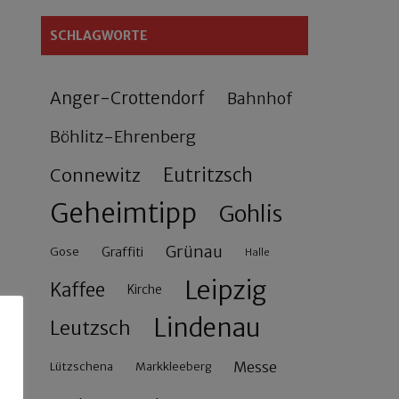
SCHLAGWORTE
Anger-Crottendorf
Bahnhof
Böhlitz-Ehrenberg
Connewitz
Eutritzsch
Geheimtipp
Gohlis
Grünau
Gose
Graffiti
Halle
Leipzig
Kaffee
Kirche
Lindenau
Leutzsch
Messe
Lützschena
Markkleeberg