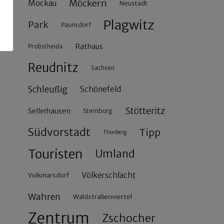
Möckern
Mockau
Neustadt
Plagwitz
Park
Paunsdorf
Rathaus
Probstheida
Reudnitz
Sachsen
Schleußig
Schönefeld
Stötteritz
Sellerhausen
Sternburg
Südvorstadt
Tipp
Thonberg
Touristen
Umland
Völkerschlacht
Volkmarsdorf
Wahren
Waldstraßenviertel
Zentrum
Zschocher