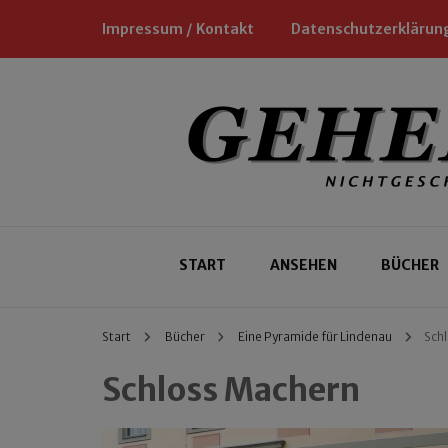
Impressum / Kontakt
Datenschutzerklärun
Nichtgeschäftliche Empfehlungen für
Geheimtipp
START
ANSEHEN
BÜCHER
Start
Bücher
Eine Pyramide für Lindenau
Sch
Schloss Machern