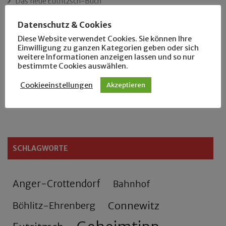
Das neue Eutritzsch-Buch
Datenschutz & Cookies
Der Leipziger Schmiedetag von 1904
Diese Website verwendet Cookies. Sie können Ihre
Einwilligung zu ganzen Kategorien geben oder sich
Rennfahrer in Schönefeld und Zschocher
weitere Informationen anzeigen lassen und so nur
bestimmte Cookies auswählen.
Zu Fuß durch Anger-Crottendorf
Cookieeinstellungen
Akzeptieren
Sammler- und Wanderfreund Hardy
SCHLAGWORTE
Anger-Crottendorf
Bahnhof
Connewitz
Böhlitz-Ehrenberg