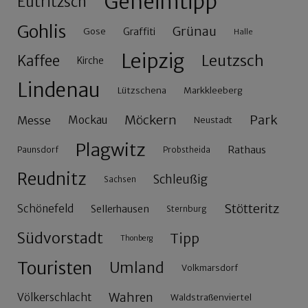
Geheimtipp
Eutritzsch
Gohlis
Grünau
Gose
Graffiti
Halle
Leipzig
Leutzsch
Kaffee
Kirche
Lindenau
Lützschena
Markkleeberg
Möckern
Park
Messe
Mockau
Neustadt
Plagwitz
Rathaus
Paunsdorf
Probstheida
Reudnitz
Schleußig
Sachsen
Stötteritz
Schönefeld
Sellerhausen
Sternburg
Südvorstadt
Tipp
Thonberg
Touristen
Umland
Volkmarsdorf
Wahren
Völkerschlacht
Waldstraßenviertel