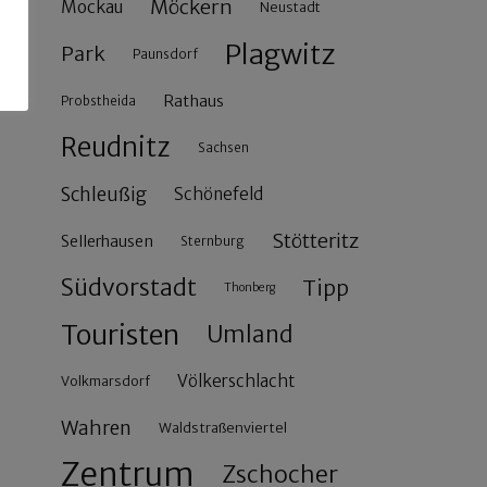
Möckern
Mockau
Neustadt
Plagwitz
Park
Paunsdorf
Rathaus
Probstheida
Reudnitz
Sachsen
Schleußig
Schönefeld
Stötteritz
Sellerhausen
Sternburg
Südvorstadt
Tipp
Thonberg
Touristen
Umland
Völkerschlacht
Volkmarsdorf
Wahren
Waldstraßenviertel
Zentrum
Zschocher