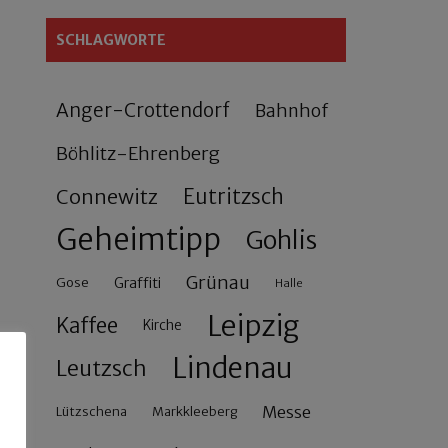
SCHLAGWORTE
Anger-Crottendorf
Bahnhof
Böhlitz-Ehrenberg
Connewitz
Eutritzsch
Geheimtipp
Gohlis
Grünau
Gose
Graffiti
Halle
Leipzig
Kaffee
Kirche
Lindenau
Leutzsch
Messe
Lützschena
Markkleeberg