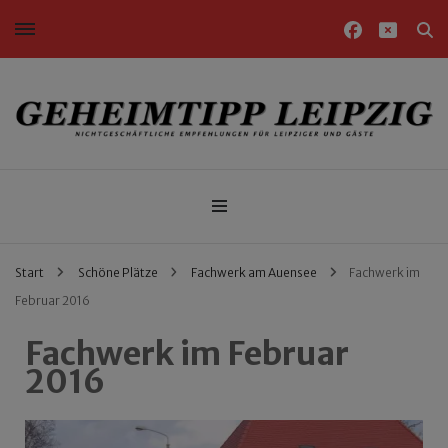
Nichtgeschäftliche Empfehlungen für Leipziger und Gäste
Geheimtipp Leipzig
Start
Schöne Plätze
Fachwerk am Auensee
Fachwerk im
Februar 2016
Fachwerk im Februar
2016