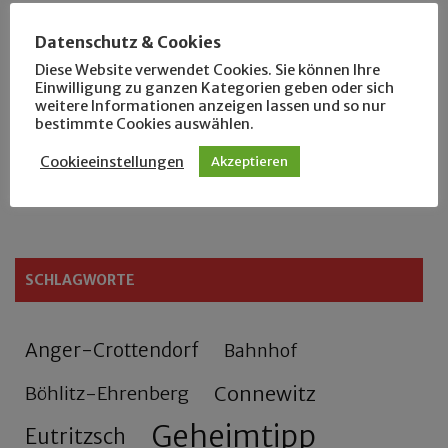
Der Leipziger Schmiedetag von 1904
Datenschutz & Cookies
Diese Website verwendet Cookies. Sie können Ihre
Rennfahrer in Schönefeld und Zschocher
Einwilligung zu ganzen Kategorien geben oder sich
weitere Informationen anzeigen lassen und so nur
bestimmte Cookies auswählen.
Zu Fuß durch Anger-Crottendorf
Cookieeinstellungen
Akzeptieren
Sammler- und Wanderfreund Hardy
SCHLAGWORTE
Anger-Crottendorf
Bahnhof
Connewitz
Böhlitz-Ehrenberg
Geheimtipp
Eutritzsch