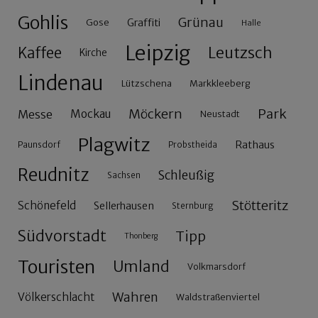
Gohlis
Grünau
Gose
Graffiti
Halle
Leipzig
Leutzsch
Kaffee
Kirche
Lindenau
Lützschena
Markkleeberg
Möckern
Park
Messe
Mockau
Neustadt
Plagwitz
Rathaus
Paunsdorf
Probstheida
Reudnitz
Schleußig
Sachsen
Stötteritz
Schönefeld
Sellerhausen
Sternburg
Südvorstadt
Tipp
Thonberg
Touristen
Umland
Volkmarsdorf
Wahren
Völkerschlacht
Waldstraßenviertel