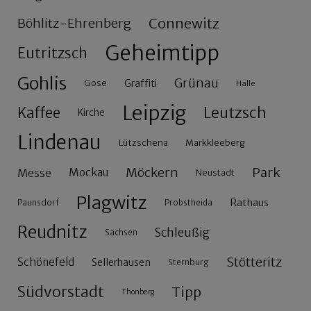
Connewitz
Böhlitz-Ehrenberg
Geheimtipp
Eutritzsch
Gohlis
Grünau
Gose
Graffiti
Halle
Leipzig
Leutzsch
Kaffee
Kirche
Lindenau
Lützschena
Markkleeberg
Möckern
Park
Messe
Mockau
Neustadt
Plagwitz
Rathaus
Paunsdorf
Probstheida
Reudnitz
Schleußig
Sachsen
Stötteritz
Schönefeld
Sellerhausen
Sternburg
Südvorstadt
Tipp
Thonberg