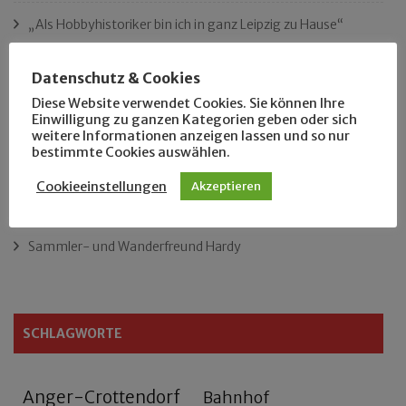
„Als Hobbyhistoriker bin ich in ganz Leipzig zu Hause“
Das neue Eutritzsch-Buch
Datenschutz & Cookies
Diese Website verwendet Cookies. Sie können Ihre
Der Leipziger Schmiedetag von 1904
Einwilligung zu ganzen Kategorien geben oder sich
weitere Informationen anzeigen lassen und so nur
bestimmte Cookies auswählen.
Rennfahrer in Schönefeld und Zschocher
Cookieeinstellungen
Akzeptieren
Zu Fuß durch Anger-Crottendorf
Sammler- und Wanderfreund Hardy
SCHLAGWORTE
Anger-Crottendorf
Bahnhof