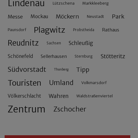
Lindenau
Lützschena
Markkleeberg
Möckern
Park
Messe
Mockau
Neustadt
Plagwitz
Rathaus
Paunsdorf
Probstheida
Reudnitz
Schleußig
Sachsen
Stötteritz
Schönefeld
Sellerhausen
Sternburg
Südvorstadt
Tipp
Thonberg
Touristen
Umland
Volkmarsdorf
Wahren
Völkerschlacht
Waldstraßenviertel
Zentrum
Zschocher