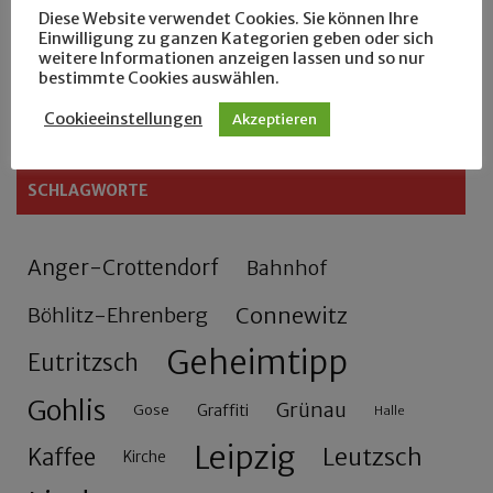
Diese Website verwendet Cookies. Sie können Ihre
Zu Fuß durch Anger-Crottendorf
Einwilligung zu ganzen Kategorien geben oder sich
weitere Informationen anzeigen lassen und so nur
bestimmte Cookies auswählen.
Sammler- und Wanderfreund Hardy
Cookieeinstellungen
Akzeptieren
SCHLAGWORTE
Anger-Crottendorf
Bahnhof
Connewitz
Böhlitz-Ehrenberg
Geheimtipp
Eutritzsch
Gohlis
Grünau
Gose
Graffiti
Halle
Leipzig
Leutzsch
Kaffee
Kirche