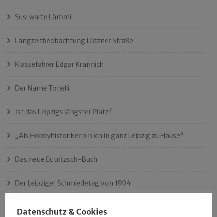
Susi warte Lämmi
Langzeitbeobachtung Lützner Straße
Klassefahrer Edgar Krannich
Der Name Tonelli
Ist das Leipzigs längster Platz?
„Als Hobbyhistoriker bin ich in ganz Leipzig zu Hause“
Das neue Eutritzsch-Buch
Der Leipziger Schmiedetag von 1904
Rennfahrer in Schönefeld und Zschocher
Datenschutz & Cookies