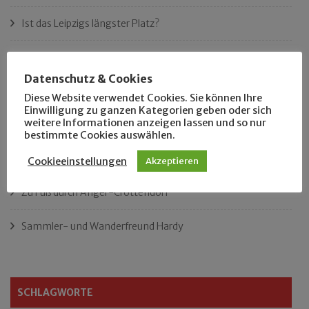
Ist das Leipzigs längster Platz?
„Als Hobbyhistoriker bin ich in ganz Leipzig zu Hause“
Datenschutz & Cookies
Das neue Eutritzsch-Buch
Diese Website verwendet Cookies. Sie können Ihre
Einwilligung zu ganzen Kategorien geben oder sich
weitere Informationen anzeigen lassen und so nur
Der Leipziger Schmiedetag von 1904
bestimmte Cookies auswählen.
Rennfahrer in Schönefeld und Zschocher
Cookieeinstellungen
Akzeptieren
Zu Fuß durch Anger-Crottendorf
Sammler- und Wanderfreund Hardy
SCHLAGWORTE