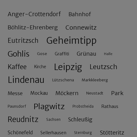
Anger-Crottendorf
Bahnhof
Connewitz
Böhlitz-Ehrenberg
Geheimtipp
Eutritzsch
Gohlis
Grünau
Gose
Graffiti
Halle
Leipzig
Leutzsch
Kaffee
Kirche
Lindenau
Lützschena
Markkleeberg
Möckern
Park
Messe
Mockau
Neustadt
Plagwitz
Rathaus
Paunsdorf
Probstheida
Reudnitz
Schleußig
Sachsen
Stötteritz
Schönefeld
Sellerhausen
Sternburg