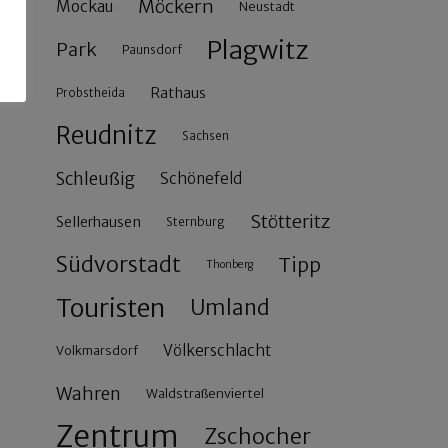
Möckern
Mockau
Neustadt
Plagwitz
Park
Paunsdorf
Rathaus
Probstheida
Reudnitz
Sachsen
Schleußig
Schönefeld
Stötteritz
Sellerhausen
Sternburg
Südvorstadt
Tipp
Thonberg
Touristen
Umland
Völkerschlacht
Volkmarsdorf
Wahren
Waldstraßenviertel
Zentrum
Zschocher