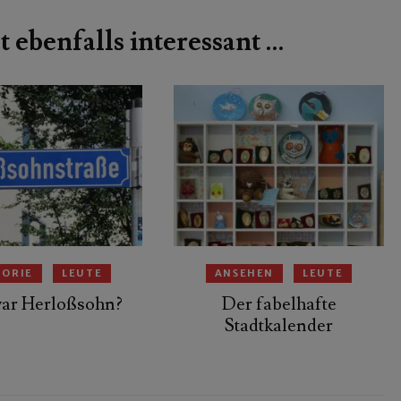
t ebenfalls interessant …
TORIE
LEUTE
ANSEHEN
LEUTE
ar Herloßsohn?
Der fabelhafte
Stadtkalender