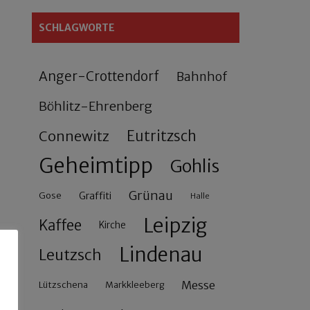
SCHLAGWORTE
Anger-Crottendorf
Bahnhof
Böhlitz-Ehrenberg
Connewitz
Eutritzsch
Geheimtipp
Gohlis
Grünau
Gose
Graffiti
Halle
Leipzig
Kaffee
Kirche
Lindenau
Leutzsch
Messe
Lützschena
Markkleeberg