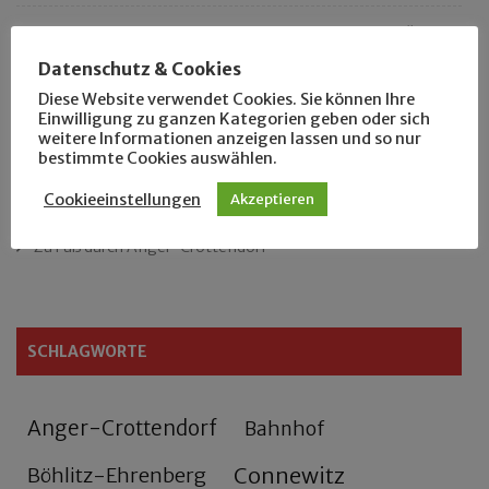
„Als Hobbyhistoriker bin ich in ganz Leipzig zu Hause“
Datenschutz & Cookies
Das neue Eutritzsch-Buch
Diese Website verwendet Cookies. Sie können Ihre
Einwilligung zu ganzen Kategorien geben oder sich
weitere Informationen anzeigen lassen und so nur
Der Leipziger Schmiedetag von 1904
bestimmte Cookies auswählen.
Rennfahrer in Schönefeld und Zschocher
Cookieeinstellungen
Akzeptieren
Zu Fuß durch Anger-Crottendorf
SCHLAGWORTE
Anger-Crottendorf
Bahnhof
Connewitz
Böhlitz-Ehrenberg