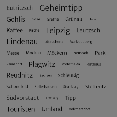
Geheimtipp
Eutritzsch
Gohlis
Grünau
Gose
Graffiti
Halle
Leipzig
Leutzsch
Kaffee
Kirche
Lindenau
Lützschena
Markkleeberg
Möckern
Park
Messe
Mockau
Neustadt
Plagwitz
Rathaus
Paunsdorf
Probstheida
Reudnitz
Schleußig
Sachsen
Stötteritz
Schönefeld
Sellerhausen
Sternburg
Südvorstadt
Tipp
Thonberg
Touristen
Umland
Volkmarsdorf