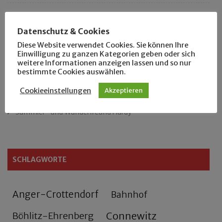
Das neue Eutritzsch-Buch
Datenschutz & Cookies
Der Leipziger Schmiedetag von 1904
Diese Website verwendet Cookies. Sie können Ihre
Einwilligung zu ganzen Kategorien geben oder sich
weitere Informationen anzeigen lassen und so nur
Rennfahrer in Schönefeld und Zschocher
bestimmte Cookies auswählen.
Zu Fuß durch Anger-Crottendorf
Cookieeinstellungen
Akzeptieren
Sammler- und Wanderfreund Hardy
SCHLAGWORTE
Anger-Crottendorf
Bahnhof
Connewitz
Böhlitz-Ehrenberg