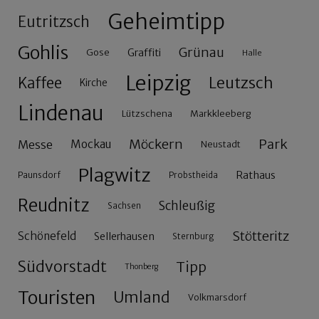
Geheimtipp
Eutritzsch
Gohlis
Grünau
Gose
Graffiti
Halle
Leipzig
Leutzsch
Kaffee
Kirche
Lindenau
Lützschena
Markkleeberg
Möckern
Park
Messe
Mockau
Neustadt
Plagwitz
Rathaus
Paunsdorf
Probstheida
Reudnitz
Schleußig
Sachsen
Stötteritz
Schönefeld
Sellerhausen
Sternburg
Südvorstadt
Tipp
Thonberg
Touristen
Umland
Volkmarsdorf