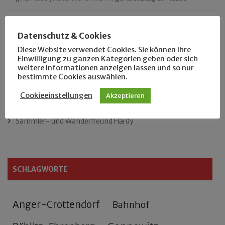
Das neue Eutritzsch-Buch
Datenschutz & Cookies
Der Leipziger Schmiedetag von 1904
Diese Website verwendet Cookies. Sie können Ihre
Einwilligung zu ganzen Kategorien geben oder sich
weitere Informationen anzeigen lassen und so nur
Rennfahrer in Schönefeld und Zschocher
bestimmte Cookies auswählen.
Cookieeinstellungen
Akzeptieren
Zu Fuß durch Anger-Crottendorf
Sammler- und Wanderfreund Hardy
SCHLAGWORTE
Anger-Crottendorf
Bahnhof