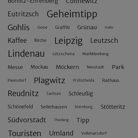
Connewitz
Böhlitz-Ehrenberg
Geheimtipp
Eutritzsch
Gohlis
Grünau
Gose
Graffiti
Halle
Leipzig
Leutzsch
Kaffee
Kirche
Lindenau
Lützschena
Markkleeberg
Möckern
Park
Messe
Mockau
Neustadt
Plagwitz
Rathaus
Paunsdorf
Probstheida
Reudnitz
Schleußig
Sachsen
Stötteritz
Schönefeld
Sellerhausen
Sternburg
Südvorstadt
Tipp
Thonberg
Touristen
Umland
Volkmarsdorf