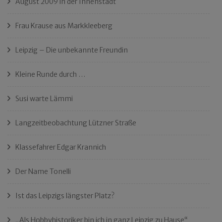
August 2009 in der Innenstadt
Frau Krause aus Markkleeberg
Leipzig – Die unbekannte Freundin
Kleine Runde durch …
Susi warte Lämmi
Langzeitbeobachtung Lützner Straße
Klassefahrer Edgar Krannich
Der Name Tonelli
Ist das Leipzigs längster Platz?
„Als Hobbyhistoriker bin ich in ganz Leipzig zu Hause“