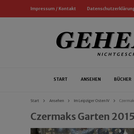
Impressum / Kontakt
Datenschutzerklärun
Nichtgeschäftliche Empfehlungen für
Geheimtipp
START
ANSEHEN
BÜCHER
Start
Ansehen
Im Leipziger Osten IV
Czermak
Czermaks Garten 201