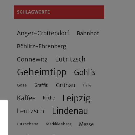
SCHLAGWORTE
Anger-Crottendorf
Bahnhof
Böhlitz-Ehrenberg
Connewitz
Eutritzsch
Geheimtipp
Gohlis
Grünau
Gose
Graffiti
Halle
Leipzig
Kaffee
Kirche
Lindenau
Leutzsch
Messe
Lützschena
Markkleeberg