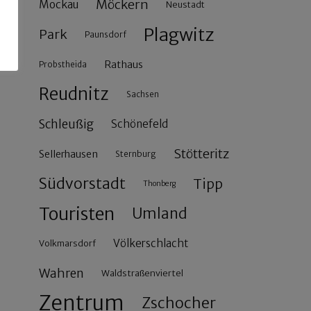
Möckern
Mockau
Neustadt
Plagwitz
Park
Paunsdorf
Rathaus
Probstheida
Reudnitz
Sachsen
Schleußig
Schönefeld
Stötteritz
Sellerhausen
Sternburg
Südvorstadt
Tipp
Thonberg
Touristen
Umland
Völkerschlacht
Volkmarsdorf
Wahren
Waldstraßenviertel
Zentrum
Zschocher