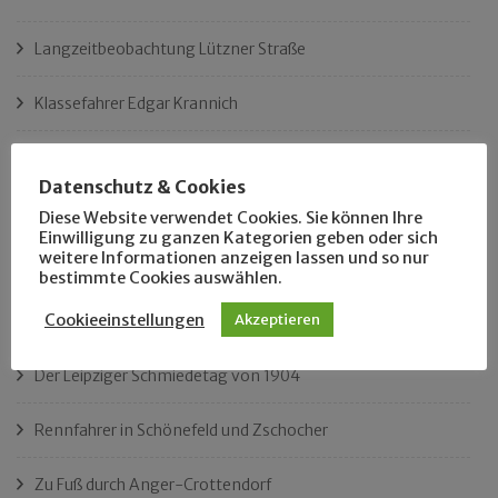
Langzeitbeobachtung Lützner Straße
Klassefahrer Edgar Krannich
Der Name Tonelli
Datenschutz & Cookies
Ist das Leipzigs längster Platz?
Diese Website verwendet Cookies. Sie können Ihre
Einwilligung zu ganzen Kategorien geben oder sich
weitere Informationen anzeigen lassen und so nur
„Als Hobbyhistoriker bin ich in ganz Leipzig zu Hause“
bestimmte Cookies auswählen.
Cookieeinstellungen
Akzeptieren
Das neue Eutritzsch-Buch
Der Leipziger Schmiedetag von 1904
Rennfahrer in Schönefeld und Zschocher
Zu Fuß durch Anger-Crottendorf