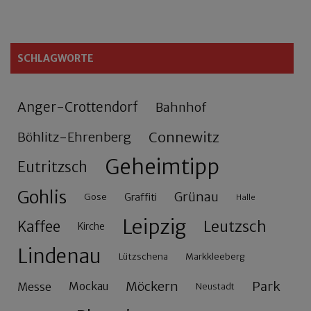
SCHLAGWORTE
Anger-Crottendorf
Bahnhof
Connewitz
Böhlitz-Ehrenberg
Geheimtipp
Eutritzsch
Gohlis
Grünau
Gose
Graffiti
Halle
Leipzig
Leutzsch
Kaffee
Kirche
Lindenau
Lützschena
Markkleeberg
Möckern
Park
Messe
Mockau
Neustadt