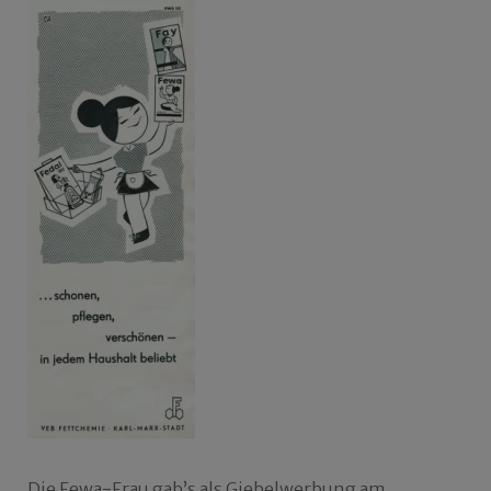
Die Fewa-Frau gab’s als Giebelwerbung am