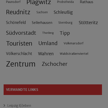
Plagwitz
Rathaus
Paunsdorf
Probstheida
Reudnitz
Schleußig
Sachsen
Stötteritz
Schönefeld
Sellerhausen
Sternburg
Südvorstadt
Tipp
Thonberg
Touristen
Umland
Volkmarsdorf
Wahren
Völkerschlacht
Waldstraßenviertel
Zentrum
Zschocher
VERWANDTE LINKS
Leipzig l(i)eben