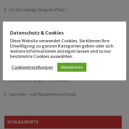
Ist das Leipzigs längster Platz?
„Als Hobbyhistoriker bin ich in ganz Leipzig zu Hause“
Datenschutz & Cookies
Das neue Eutritzsch-Buch
Diese Website verwendet Cookies. Sie können Ihre
Einwilligung zu ganzen Kategorien geben oder sich
weitere Informationen anzeigen lassen und so nur
Der Leipziger Schmiedetag von 1904
bestimmte Cookies auswählen.
Rennfahrer in Schönefeld und Zschocher
Cookieeinstellungen
Akzeptieren
Zu Fuß durch Anger-Crottendorf
Sammler- und Wanderfreund Hardy
SCHLAGWORTE