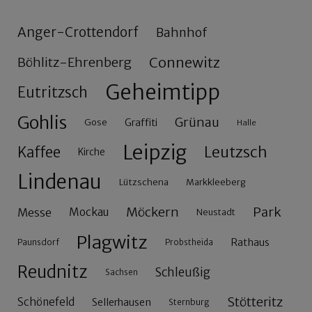
Anger-Crottendorf
Bahnhof
Connewitz
Böhlitz-Ehrenberg
Geheimtipp
Eutritzsch
Gohlis
Grünau
Gose
Graffiti
Halle
Leipzig
Leutzsch
Kaffee
Kirche
Lindenau
Lützschena
Markkleeberg
Möckern
Park
Messe
Mockau
Neustadt
Plagwitz
Rathaus
Paunsdorf
Probstheida
Reudnitz
Schleußig
Sachsen
Stötteritz
Schönefeld
Sellerhausen
Sternburg