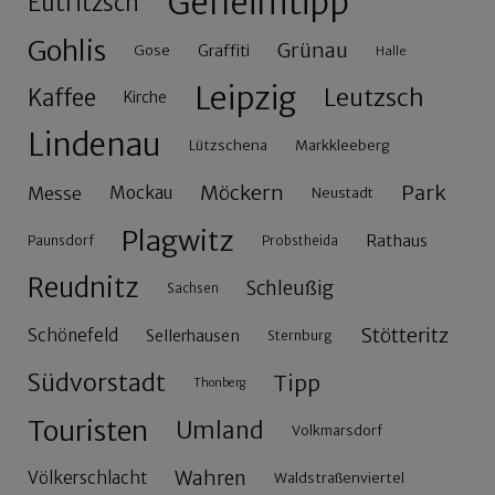
Geheimtipp
Eutritzsch
Gohlis
Grünau
Gose
Graffiti
Halle
Leipzig
Leutzsch
Kaffee
Kirche
Lindenau
Lützschena
Markkleeberg
Möckern
Park
Messe
Mockau
Neustadt
Plagwitz
Rathaus
Paunsdorf
Probstheida
Reudnitz
Schleußig
Sachsen
Stötteritz
Schönefeld
Sellerhausen
Sternburg
Südvorstadt
Tipp
Thonberg
Touristen
Umland
Volkmarsdorf
Wahren
Völkerschlacht
Waldstraßenviertel