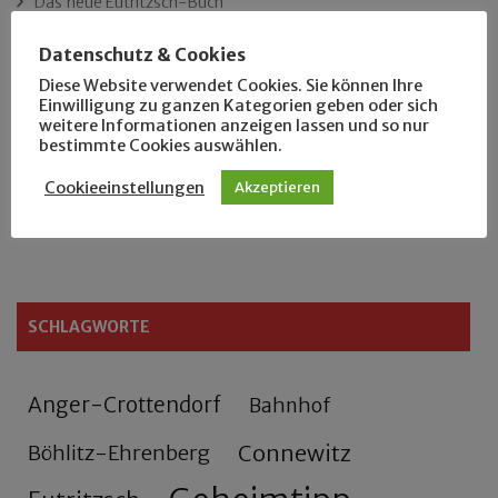
Das neue Eutritzsch-Buch
Datenschutz & Cookies
Der Leipziger Schmiedetag von 1904
Diese Website verwendet Cookies. Sie können Ihre
Einwilligung zu ganzen Kategorien geben oder sich
Rennfahrer in Schönefeld und Zschocher
weitere Informationen anzeigen lassen und so nur
bestimmte Cookies auswählen.
Zu Fuß durch Anger-Crottendorf
Cookieeinstellungen
Akzeptieren
Sammler- und Wanderfreund Hardy
SCHLAGWORTE
Anger-Crottendorf
Bahnhof
Connewitz
Böhlitz-Ehrenberg