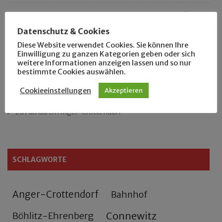
„Als Hobbyhistoriker bin ich in ganz Leipzig zu Hause“
Datenschutz & Cookies
Das neue Eutritzsch-Buch
Diese Website verwendet Cookies. Sie können Ihre
Einwilligung zu ganzen Kategorien geben oder sich
weitere Informationen anzeigen lassen und so nur
Der Leipziger Schmiedetag von 1904
bestimmte Cookies auswählen.
Rennfahrer in Schönefeld und Zschocher
Cookieeinstellungen
Akzeptieren
Zu Fuß durch Anger-Crottendorf
SCHLAGWORTE
Anger-Crottendorf
Bahnhof
Connewitz
Böhlitz-Ehrenberg