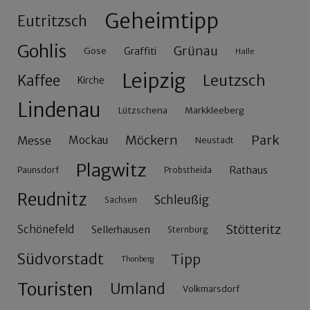
Geheimtipp
Eutritzsch
Gohlis
Grünau
Gose
Graffiti
Halle
Leipzig
Leutzsch
Kaffee
Kirche
Lindenau
Lützschena
Markkleeberg
Möckern
Park
Messe
Mockau
Neustadt
Plagwitz
Rathaus
Paunsdorf
Probstheida
Reudnitz
Schleußig
Sachsen
Stötteritz
Schönefeld
Sellerhausen
Sternburg
Südvorstadt
Tipp
Thonberg
Touristen
Umland
Volkmarsdorf