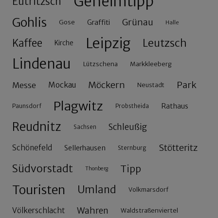
Geheimtipp
Eutritzsch
Gohlis
Grünau
Gose
Graffiti
Halle
Leipzig
Leutzsch
Kaffee
Kirche
Lindenau
Lützschena
Markkleeberg
Möckern
Park
Messe
Mockau
Neustadt
Plagwitz
Rathaus
Paunsdorf
Probstheida
Reudnitz
Schleußig
Sachsen
Stötteritz
Schönefeld
Sellerhausen
Sternburg
Südvorstadt
Tipp
Thonberg
Touristen
Umland
Volkmarsdorf
Wahren
Völkerschlacht
Waldstraßenviertel