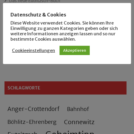
Das neue Eutritzsch-Buch
Datenschutz & Cookies
Der Leipziger Schmiedetag von 1904
Diese Website verwendet Cookies. Sie können Ihre
Einwilligung zu ganzen Kategorien geben oder sich
Rennfahrer in Schönefeld und Zschocher
weitere Informationen anzeigen lassen und so nur
bestimmte Cookies auswählen.
Zu Fuß durch Anger-Crottendorf
Cookieeinstellungen
Akzeptieren
Sammler- und Wanderfreund Hardy
SCHLAGWORTE
Anger-Crottendorf
Bahnhof
Connewitz
Böhlitz-Ehrenberg