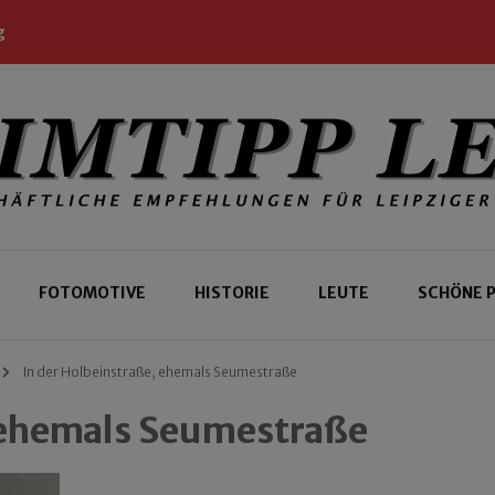
g
 Leipziger und Gäste
 Leipzig
FOTOMOTIVE
HISTORIE
LEUTE
SCHÖNE 
In der Holbeinstraße, ehemals Seumestraße
, ehemals Seumestraße