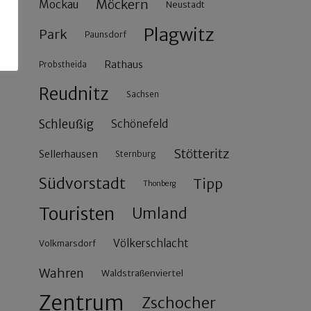
Möckern
Mockau
Neustadt
Plagwitz
Park
Paunsdorf
Rathaus
Probstheida
Reudnitz
Sachsen
Schleußig
Schönefeld
Stötteritz
Sellerhausen
Sternburg
Südvorstadt
Tipp
Thonberg
Touristen
Umland
Völkerschlacht
Volkmarsdorf
Wahren
Waldstraßenviertel
Zentrum
Zschocher