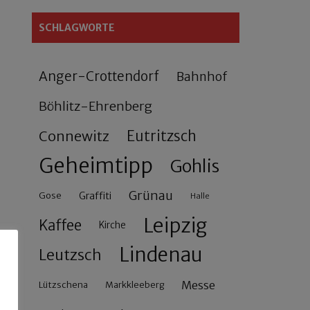
SCHLAGWORTE
Anger-Crottendorf
Bahnhof
Böhlitz-Ehrenberg
Connewitz
Eutritzsch
Geheimtipp
Gohlis
Grünau
Gose
Graffiti
Halle
Leipzig
Kaffee
Kirche
Lindenau
Leutzsch
Messe
Lützschena
Markkleeberg