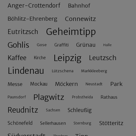
Anger-Crottendorf
Bahnhof
Connewitz
Böhlitz-Ehrenberg
Geheimtipp
Eutritzsch
Gohlis
Grünau
Gose
Graffiti
Halle
Leipzig
Leutzsch
Kaffee
Kirche
Lindenau
Lützschena
Markkleeberg
Möckern
Park
Messe
Mockau
Neustadt
Plagwitz
Rathaus
Paunsdorf
Probstheida
Reudnitz
Schleußig
Sachsen
Stötteritz
Schönefeld
Sellerhausen
Sternburg