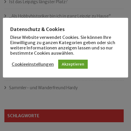
Ist das Leipzigs längster Platz?
„Als Hobbyhistoriker bin ich in ganz Leipzig zu Hause“
Datenschutz & Cookies
Das neue Eutritzsch-Buch
Diese Website verwendet Cookies. Sie können Ihre
Einwilligung zu ganzen Kategorien geben oder sich
Der Leipziger Schmiedetag von 1904
weitere Informationen anzeigen lassen und so nur
bestimmte Cookies auswählen.
Rennfahrer in Schönefeld und Zschocher
Cookieeinstellungen
Akzeptieren
Zu Fuß durch Anger-Crottendorf
Sammler- und Wanderfreund Hardy
SCHLAGWORTE