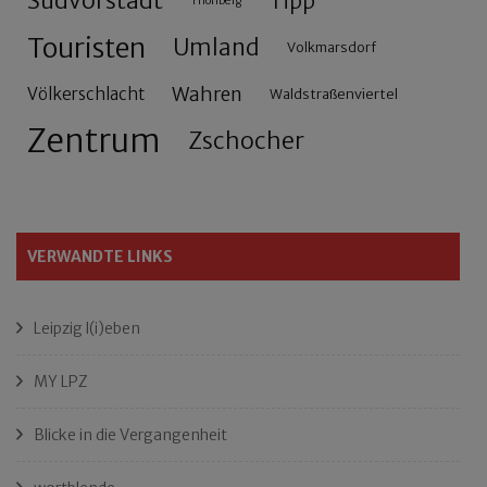
Südvorstadt
Tipp
Thonberg
Touristen
Umland
Volkmarsdorf
Wahren
Völkerschlacht
Waldstraßenviertel
Zentrum
Zschocher
VERWANDTE LINKS
Leipzig l(i)eben
MY LPZ
Blicke in die Vergangenheit