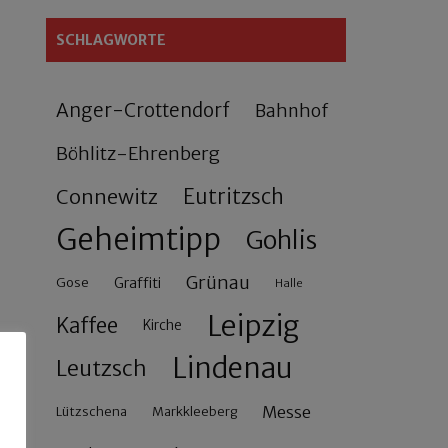
SCHLAGWORTE
Anger-Crottendorf
Bahnhof
Böhlitz-Ehrenberg
Connewitz
Eutritzsch
Geheimtipp
Gohlis
Grünau
Gose
Graffiti
Halle
Leipzig
Kaffee
Kirche
Lindenau
Leutzsch
Messe
Lützschena
Markkleeberg