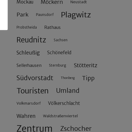
Möckern
Mockau
Neustadt
Plagwitz
Park
Paunsdorf
Rathaus
Probstheida
Reudnitz
Sachsen
Schleußig
Schönefeld
Stötteritz
Sellerhausen
Sternburg
Südvorstadt
Tipp
Thonberg
Touristen
Umland
Völkerschlacht
Volkmarsdorf
Wahren
Waldstraßenviertel
Zentrum
Zschocher