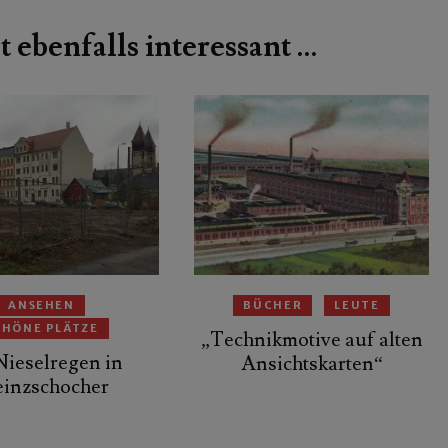
t ebenfalls interessant …
ANSEHEN
BÜCHER
LEUTE
CHÖNE PLÄTZE
„Technikmotive auf alten
Nieselregen in
Ansichtskarten“
einzschocher