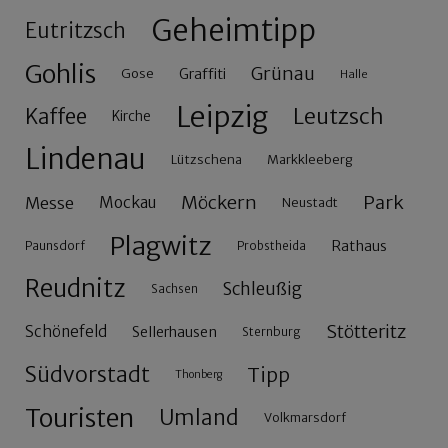
Geheimtipp
Eutritzsch
Gohlis
Grünau
Gose
Graffiti
Halle
Leipzig
Leutzsch
Kaffee
Kirche
Lindenau
Lützschena
Markkleeberg
Möckern
Park
Messe
Mockau
Neustadt
Plagwitz
Rathaus
Paunsdorf
Probstheida
Reudnitz
Schleußig
Sachsen
Stötteritz
Schönefeld
Sellerhausen
Sternburg
Südvorstadt
Tipp
Thonberg
Touristen
Umland
Volkmarsdorf