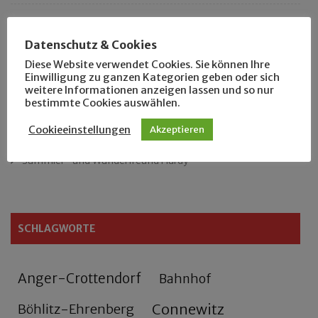
Das neue Eutritzsch-Buch
Datenschutz & Cookies
Der Leipziger Schmiedetag von 1904
Diese Website verwendet Cookies. Sie können Ihre
Einwilligung zu ganzen Kategorien geben oder sich
weitere Informationen anzeigen lassen und so nur
Rennfahrer in Schönefeld und Zschocher
bestimmte Cookies auswählen.
Zu Fuß durch Anger-Crottendorf
Cookieeinstellungen
Akzeptieren
Sammler- und Wanderfreund Hardy
SCHLAGWORTE
Anger-Crottendorf
Bahnhof
Connewitz
Böhlitz-Ehrenberg