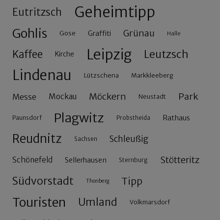
Geheimtipp
Eutritzsch
Gohlis
Grünau
Gose
Graffiti
Halle
Leipzig
Leutzsch
Kaffee
Kirche
Lindenau
Lützschena
Markkleeberg
Möckern
Park
Messe
Mockau
Neustadt
Plagwitz
Rathaus
Paunsdorf
Probstheida
Reudnitz
Schleußig
Sachsen
Stötteritz
Schönefeld
Sellerhausen
Sternburg
Südvorstadt
Tipp
Thonberg
Touristen
Umland
Volkmarsdorf