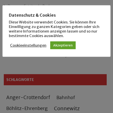
Das neue Eutritzsch-Buch
Datenschutz & Cookies
Der Leipziger Schmiedetag von 1904
Diese Website verwendet Cookies. Sie können Ihre
Einwilligung zu ganzen Kategorien geben oder sich
Rennfahrer in Schönefeld und Zschocher
weitere Informationen anzeigen lassen und so nur
bestimmte Cookies auswählen.
Zu Fuß durch Anger-Crottendorf
Cookieeinstellungen
Akzeptieren
Sammler- und Wanderfreund Hardy
SCHLAGWORTE
Anger-Crottendorf
Bahnhof
Connewitz
Böhlitz-Ehrenberg