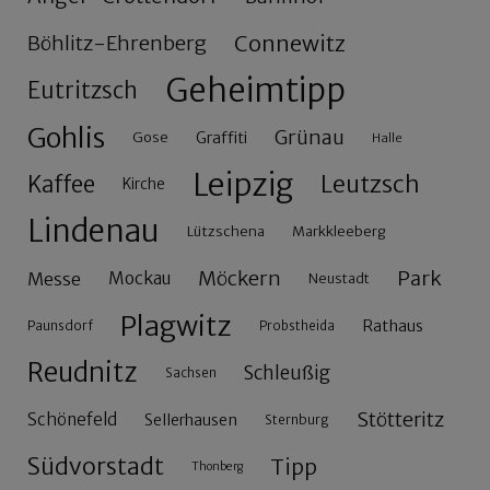
Connewitz
Böhlitz-Ehrenberg
Geheimtipp
Eutritzsch
Gohlis
Grünau
Gose
Graffiti
Halle
Leipzig
Leutzsch
Kaffee
Kirche
Lindenau
Lützschena
Markkleeberg
Möckern
Park
Messe
Mockau
Neustadt
Plagwitz
Rathaus
Paunsdorf
Probstheida
Reudnitz
Schleußig
Sachsen
Stötteritz
Schönefeld
Sellerhausen
Sternburg
Südvorstadt
Tipp
Thonberg