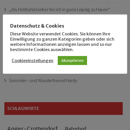
„Als Hobbyhistoriker bin ich in ganz Leipzig zu Hause“
Das neue Eutritzsch-Buch
Datenschutz & Cookies
Diese Website verwendet Cookies. Sie können Ihre
Der Leipziger Schmiedetag von 1904
Einwilligung zu ganzen Kategorien geben oder sich
weitere Informationen anzeigen lassen und so nur
bestimmte Cookies auswählen.
Rennfahrer in Schönefeld und Zschocher
Cookieeinstellungen
Akzeptieren
Zu Fuß durch Anger-Crottendorf
Sammler- und Wanderfreund Hardy
SCHLAGWORTE
Anger-Crottendorf
Bahnhof