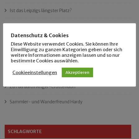
Ist das Leipzigs längster Platz?
„Als Hobbyhistoriker bin ich in ganz Leipzig zu Hause“
Datenschutz & Cookies
Das neue Eutritzsch-Buch
Diese Website verwendet Cookies. Sie können Ihre
Einwilligung zu ganzen Kategorien geben oder sich
weitere Informationen anzeigen lassen und so nur
Der Leipziger Schmiedetag von 1904
bestimmte Cookies auswählen.
Rennfahrer in Schönefeld und Zschocher
Cookieeinstellungen
Akzeptieren
Zu Fuß durch Anger-Crottendorf
Sammler- und Wanderfreund Hardy
SCHLAGWORTE