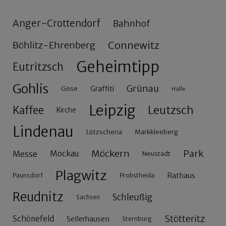
Anger-Crottendorf
Bahnhof
Connewitz
Böhlitz-Ehrenberg
Geheimtipp
Eutritzsch
Gohlis
Grünau
Gose
Graffiti
Halle
Leipzig
Leutzsch
Kaffee
Kirche
Lindenau
Lützschena
Markkleeberg
Möckern
Park
Messe
Mockau
Neustadt
Plagwitz
Rathaus
Paunsdorf
Probstheida
Reudnitz
Schleußig
Sachsen
Stötteritz
Schönefeld
Sellerhausen
Sternburg