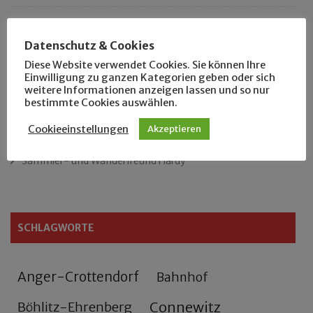
Das neue Eutritzsch-Buch
Datenschutz & Cookies
Der Leipziger Schmiedetag von 1904
Diese Website verwendet Cookies. Sie können Ihre
Einwilligung zu ganzen Kategorien geben oder sich
weitere Informationen anzeigen lassen und so nur
Rennfahrer in Schönefeld und Zschocher
bestimmte Cookies auswählen.
Zu Fuß durch Anger-Crottendorf
Cookieeinstellungen
Akzeptieren
Sammler- und Wanderfreund Hardy
SCHLAGWORTE
Anger-Crottendorf
Bahnhof
Connewitz
Böhlitz-Ehrenberg