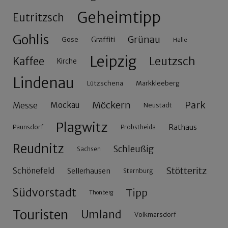
Geheimtipp
Eutritzsch
Gohlis
Grünau
Gose
Graffiti
Halle
Leipzig
Leutzsch
Kaffee
Kirche
Lindenau
Lützschena
Markkleeberg
Möckern
Park
Messe
Mockau
Neustadt
Plagwitz
Rathaus
Paunsdorf
Probstheida
Reudnitz
Schleußig
Sachsen
Stötteritz
Schönefeld
Sellerhausen
Sternburg
Südvorstadt
Tipp
Thonberg
Touristen
Umland
Volkmarsdorf