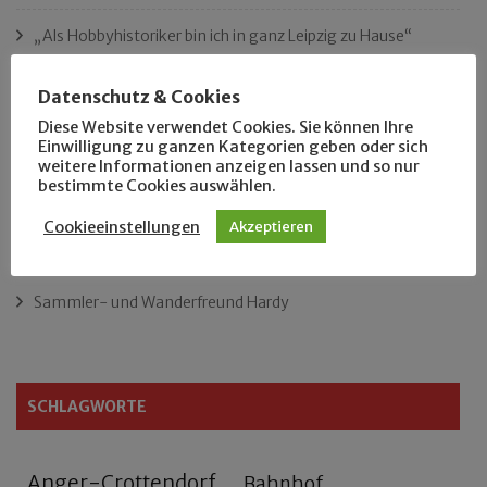
„Als Hobbyhistoriker bin ich in ganz Leipzig zu Hause“
Das neue Eutritzsch-Buch
Datenschutz & Cookies
Diese Website verwendet Cookies. Sie können Ihre
Der Leipziger Schmiedetag von 1904
Einwilligung zu ganzen Kategorien geben oder sich
weitere Informationen anzeigen lassen und so nur
bestimmte Cookies auswählen.
Rennfahrer in Schönefeld und Zschocher
Cookieeinstellungen
Akzeptieren
Zu Fuß durch Anger-Crottendorf
Sammler- und Wanderfreund Hardy
SCHLAGWORTE
Anger-Crottendorf
Bahnhof