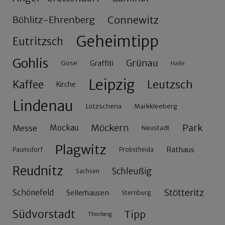
Connewitz
Böhlitz-Ehrenberg
Geheimtipp
Eutritzsch
Gohlis
Grünau
Gose
Graffiti
Halle
Leipzig
Leutzsch
Kaffee
Kirche
Lindenau
Lützschena
Markkleeberg
Möckern
Park
Messe
Mockau
Neustadt
Plagwitz
Rathaus
Paunsdorf
Probstheida
Reudnitz
Schleußig
Sachsen
Stötteritz
Schönefeld
Sellerhausen
Sternburg
Südvorstadt
Tipp
Thonberg