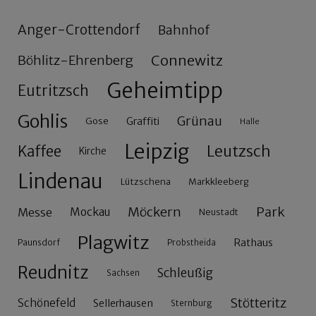
Anger-Crottendorf
Bahnhof
Connewitz
Böhlitz-Ehrenberg
Geheimtipp
Eutritzsch
Gohlis
Grünau
Gose
Graffiti
Halle
Leipzig
Leutzsch
Kaffee
Kirche
Lindenau
Lützschena
Markkleeberg
Möckern
Park
Messe
Mockau
Neustadt
Plagwitz
Rathaus
Paunsdorf
Probstheida
Reudnitz
Schleußig
Sachsen
Stötteritz
Schönefeld
Sellerhausen
Sternburg