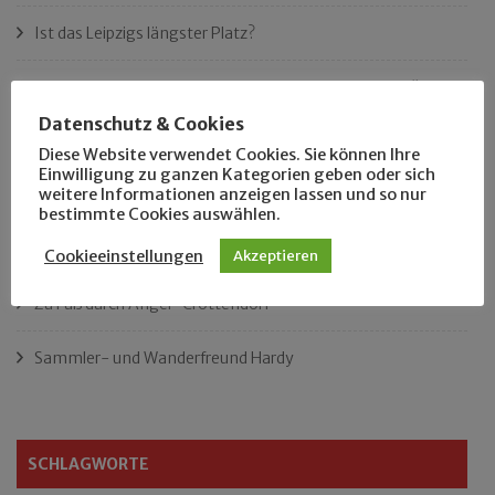
Ist das Leipzigs längster Platz?
„Als Hobbyhistoriker bin ich in ganz Leipzig zu Hause“
Datenschutz & Cookies
Das neue Eutritzsch-Buch
Diese Website verwendet Cookies. Sie können Ihre
Einwilligung zu ganzen Kategorien geben oder sich
weitere Informationen anzeigen lassen und so nur
Der Leipziger Schmiedetag von 1904
bestimmte Cookies auswählen.
Rennfahrer in Schönefeld und Zschocher
Cookieeinstellungen
Akzeptieren
Zu Fuß durch Anger-Crottendorf
Sammler- und Wanderfreund Hardy
SCHLAGWORTE