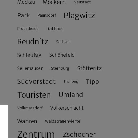
Möckern
Mockau
Neustadt
Plagwitz
Park
Paunsdorf
Rathaus
Probstheida
Reudnitz
Sachsen
Schleußig
Schönefeld
Stötteritz
Sellerhausen
Sternburg
Südvorstadt
Tipp
Thonberg
Touristen
Umland
Völkerschlacht
Volkmarsdorf
Wahren
Waldstraßenviertel
Zentrum
Zschocher