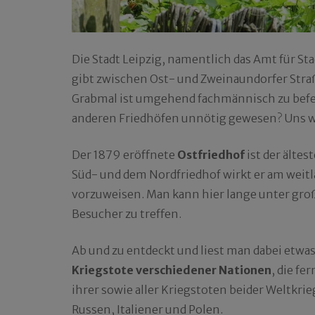
Die Stadt Leipzig, namentlich das Amt für S
gibt zwischen Ost- und Zweinaundorfer Stra
Grabmal ist umgehend fachmännisch zu befes
anderen Friedhöfen unnötig gewesen? Uns war
Der 1879 eröffnete
Ostfriedhof
ist der ältes
Süd- und dem Nordfriedhof wirkt er am weitl
vorzuweisen. Man kann hier lange unter gr
Besucher zu treffen.
Ab und zu entdeckt und liest man dabei etwas
Kriegstote verschiedener Nationen
, die fe
ihrer sowie aller Kriegstoten beider Weltkri
Russen, Italiener und Polen.