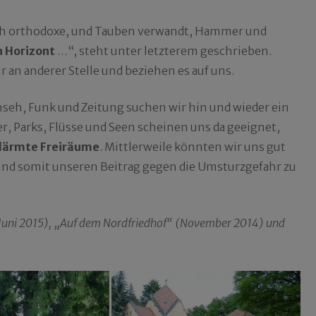
ch orthodoxe, und Tauben verwandt, Hammer und
in Horizont
…“, steht unter letzterem geschrieben.
ir an anderer Stelle und beziehen es auf uns.
seh, Funk und Zeitung suchen wir hin und wieder ein
r, Parks, Flüsse und Seen scheinen uns da geeignet,
lärmte Freiräume
. Mittlerweile könnten wir uns gut
n und somit unseren Beitrag gegen die Umsturzgefahr zu
(Juni 2015), „Auf dem Nordfriedhof“ (November 2014) und