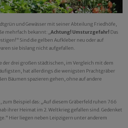
tadtgrün und Gewässer mit seiner Abteilung Friedhöfe,
ße mehrfach bekannt: „
Achtung! Umsturzgefahr!
Das
tigen!“ Sind die gelben Aufkleber neu oder auf
en sie bislang nicht aufgefallen.
te der drei großen städtischen, im Vergleich mit dem
äufigsten, hat allerdings die wenigsten Prachtgräber
oßen Bäumen spazieren gehen, ohne auf andere
, zum Beispiel das: „Auf diesem Gräberfeld ruhen 766
rnab ihrer Heimat im 2. Weltkrieg gefallen sind. Gedenket
ege.“ Hier liegen neben Leipzigern unter anderem