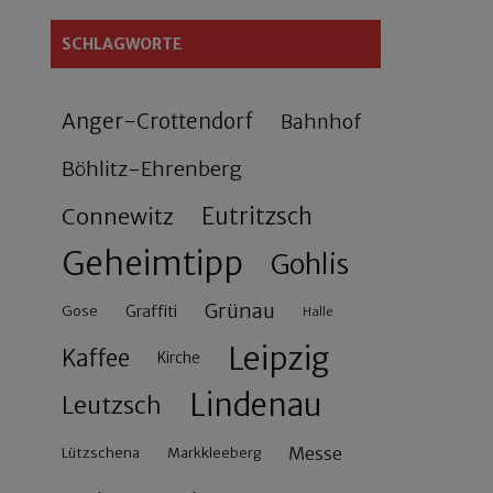
SCHLAGWORTE
Anger-Crottendorf
Bahnhof
Böhlitz-Ehrenberg
Connewitz
Eutritzsch
Geheimtipp
Gohlis
Grünau
Gose
Graffiti
Halle
Leipzig
Kaffee
Kirche
Lindenau
Leutzsch
Messe
Lützschena
Markkleeberg