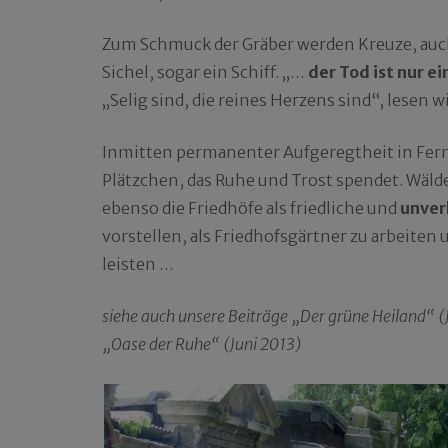
Zum Schmuck der Gräber werden Kreuze, au
Sichel, sogar ein Schiff. „…
der Tod ist nur e
„Selig sind, die reines Herzens sind“, lesen w
Inmitten permanenter Aufgeregtheit in Fern
Plätzchen, das Ruhe und Trost spendet. Wälde
ebenso die Friedhöfe als friedliche und
unver
vorstellen, als Friedhofsgärtner zu arbeite
leisten …
siehe auch unsere Beiträge „Der grüne Heiland“ 
„Oase der Ruhe“ (Juni 2013)