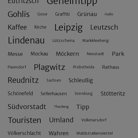
Geheimtipp
Eutritzsch
Gohlis
Grünau
Gose
Graffiti
Halle
Leipzig
Leutzsch
Kaffee
Kirche
Lindenau
Lützschena
Markkleeberg
Möckern
Park
Messe
Mockau
Neustadt
Plagwitz
Rathaus
Paunsdorf
Probstheida
Reudnitz
Schleußig
Sachsen
Stötteritz
Schönefeld
Sellerhausen
Sternburg
Südvorstadt
Tipp
Thonberg
Touristen
Umland
Volkmarsdorf
Wahren
Völkerschlacht
Waldstraßenviertel