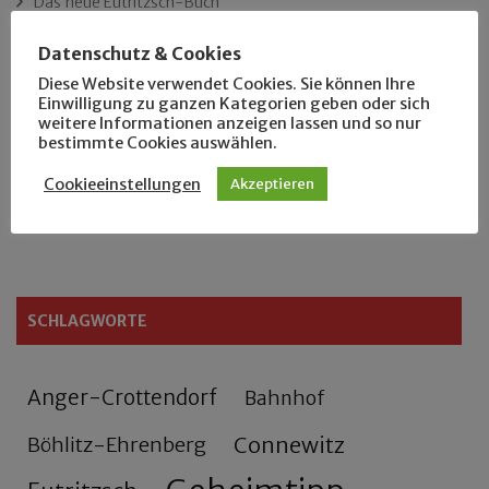
Das neue Eutritzsch-Buch
Datenschutz & Cookies
Der Leipziger Schmiedetag von 1904
Diese Website verwendet Cookies. Sie können Ihre
Einwilligung zu ganzen Kategorien geben oder sich
Rennfahrer in Schönefeld und Zschocher
weitere Informationen anzeigen lassen und so nur
bestimmte Cookies auswählen.
Zu Fuß durch Anger-Crottendorf
Cookieeinstellungen
Akzeptieren
Sammler- und Wanderfreund Hardy
SCHLAGWORTE
Anger-Crottendorf
Bahnhof
Connewitz
Böhlitz-Ehrenberg