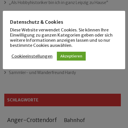
„Als Hobbyhistoriker bin ich in ganz Leipzig zu Hause“
Das neue Eutritzsch-Buch
Datenschutz & Cookies
Diese Website verwendet Cookies. Sie können Ihre
Der Leipziger Schmiedetag von 1904
Einwilligung zu ganzen Kategorien geben oder sich
weitere Informationen anzeigen lassen und so nur
Rennfahrer in Schönefeld und Zschocher
bestimmte Cookies auswählen.
Cookieeinstellungen
Akzeptieren
Zu Fuß durch Anger-Crottendorf
Sammler- und Wanderfreund Hardy
SCHLAGWORTE
Anger-Crottendorf
Bahnhof