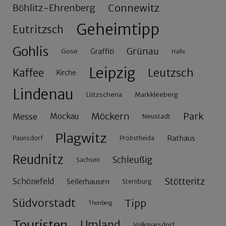
Connewitz
Böhlitz-Ehrenberg
Geheimtipp
Eutritzsch
Gohlis
Grünau
Gose
Graffiti
Halle
Leipzig
Leutzsch
Kaffee
Kirche
Lindenau
Lützschena
Markkleeberg
Möckern
Park
Messe
Mockau
Neustadt
Plagwitz
Rathaus
Paunsdorf
Probstheida
Reudnitz
Schleußig
Sachsen
Stötteritz
Schönefeld
Sellerhausen
Sternburg
Südvorstadt
Tipp
Thonberg
Touristen
Umland
Volkmarsdorf