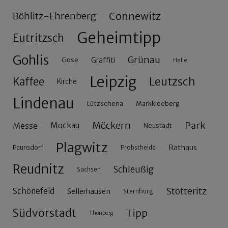
Connewitz
Böhlitz-Ehrenberg
Geheimtipp
Eutritzsch
Gohlis
Grünau
Gose
Graffiti
Halle
Leipzig
Leutzsch
Kaffee
Kirche
Lindenau
Lützschena
Markkleeberg
Möckern
Park
Messe
Mockau
Neustadt
Plagwitz
Rathaus
Paunsdorf
Probstheida
Reudnitz
Schleußig
Sachsen
Stötteritz
Schönefeld
Sellerhausen
Sternburg
Südvorstadt
Tipp
Thonberg