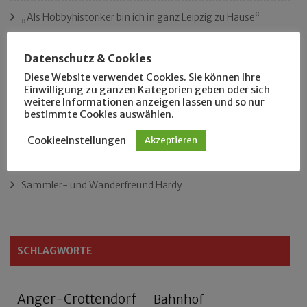
„Als Hobbyhistoriker bin ich in ganz Leipzig zu Hause“
Das neue Eutritzsch-Buch
Datenschutz & Cookies
Diese Website verwendet Cookies. Sie können Ihre
Der Leipziger Schmiedetag von 1904
Einwilligung zu ganzen Kategorien geben oder sich
weitere Informationen anzeigen lassen und so nur
bestimmte Cookies auswählen.
Rennfahrer in Schönefeld und Zschocher
Cookieeinstellungen
Akzeptieren
Zu Fuß durch Anger-Crottendorf
Sammler- und Wanderfreund Hardy
SCHLAGWORTE
Anger-Crottendorf
Bahnhof