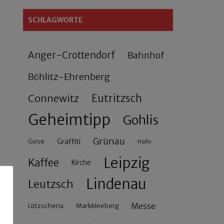
SCHLAGWORTE
Anger-Crottendorf
Bahnhof
Böhlitz-Ehrenberg
Connewitz
Eutritzsch
Geheimtipp
Gohlis
Grünau
Gose
Graffiti
Halle
Leipzig
Kaffee
Kirche
Lindenau
Leutzsch
Messe
Lützschena
Markkleeberg