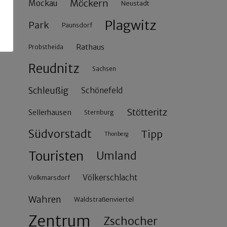
Möckern
Mockau
Neustadt
Plagwitz
Park
Paunsdorf
Rathaus
Probstheida
Reudnitz
Sachsen
Schleußig
Schönefeld
Stötteritz
Sellerhausen
Sternburg
Südvorstadt
Tipp
Thonberg
Touristen
Umland
Völkerschlacht
Volkmarsdorf
Wahren
Waldstraßenviertel
Zentrum
Zschocher