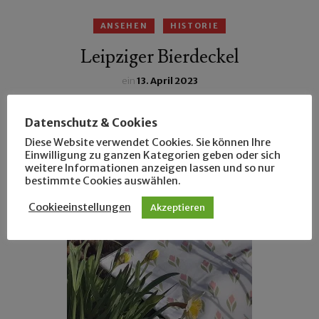
ANSEHEN
HISTORIE
Leipziger Bierdeckel
ein
13. April 2023
Dank glücklicher Fügung und freundlicher Menschen
Datenschutz & Cookies
geriet uns eine große Bierdeckelsammlung in die
Diese Website verwendet Cookies. Sie können Ihre
Hände …
Einwilligung zu ganzen Kategorien geben oder sich
weitere Informationen anzeigen lassen und so nur
bestimmte Cookies auswählen.
Cookieeinstellungen
Akzeptieren