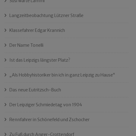
Susi warte Lämmi
Langzeitbeobachtung Lützner Straße
Klassefahrer Edgar Krannich
Der Name Tonelli
Ist das Leipzigs längster Platz?
„Als Hobbyhistoriker bin ich in ganz Leipzig zu Hause“
Das neue Eutritzsch-Buch
Der Leipziger Schmiedetag von 1904
Rennfahrer in Schönefeld und Zschocher
Zu Fuß durch Anger-Crottendorf