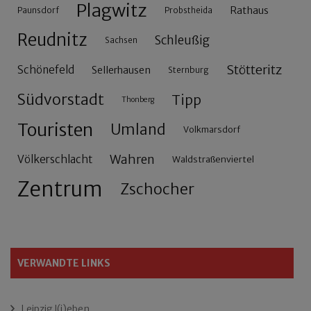
Plagwitz
Rathaus
Paunsdorf
Probstheida
Reudnitz
Schleußig
Sachsen
Stötteritz
Schönefeld
Sellerhausen
Sternburg
Südvorstadt
Tipp
Thonberg
Touristen
Umland
Volkmarsdorf
Wahren
Völkerschlacht
Waldstraßenviertel
Zentrum
Zschocher
VERWANDTE LINKS
Leipzig l(i)eben