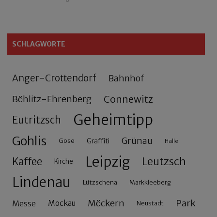
SCHLAGWORTE
Anger-Crottendorf
Bahnhof
Connewitz
Böhlitz-Ehrenberg
Geheimtipp
Eutritzsch
Gohlis
Grünau
Gose
Graffiti
Halle
Leipzig
Leutzsch
Kaffee
Kirche
Lindenau
Lützschena
Markkleeberg
Möckern
Park
Messe
Mockau
Neustadt