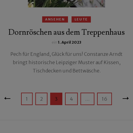
ANSEHEN
LEUTE
Dornröschen aus dem Treppenhaus
ein
1. April 2023
Pech für England, Glück für uns! Constanze Arndt
bringt historische Leipziger Muster auf Kissen,
Tischdecken und Bettwäsche.
Seitennummerierung
Seite
Seite
Seite
Seite
Seite
1
2
3
4
…
16
der
Beiträge