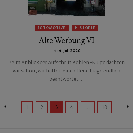
FOTOMOTIVE
HISTORIE
Alte Werbung VI
ein
4. Juli 2020
Beim Anblick der Aufschrift Kohlen-Kluge dachten
wir schon, wir hätten eine offene Frage endlich
beantwortet …
Seitennummerierung
Seite
Seite
Seite
Seite
Seite
1
2
3
4
…
10
der
Beiträge