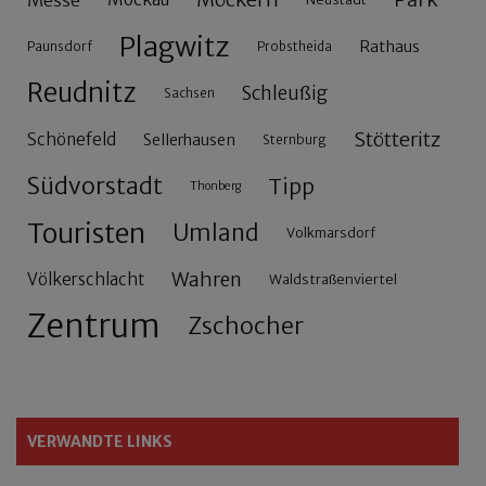
Plagwitz
Rathaus
Paunsdorf
Probstheida
Reudnitz
Schleußig
Sachsen
Stötteritz
Schönefeld
Sellerhausen
Sternburg
Südvorstadt
Tipp
Thonberg
Touristen
Umland
Volkmarsdorf
Wahren
Völkerschlacht
Waldstraßenviertel
Zentrum
Zschocher
VERWANDTE LINKS