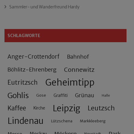
Sammler- und Wanderfreund Hardy
SCHLAGWORTE
Anger-Crottendorf
Bahnhof
Connewitz
Böhlitz-Ehrenberg
Geheimtipp
Eutritzsch
Gohlis
Grünau
Gose
Graffiti
Halle
Leipzig
Leutzsch
Kaffee
Kirche
Lindenau
Lützschena
Markkleeberg
Möckern
Park
Messe
Mockau
Neustadt