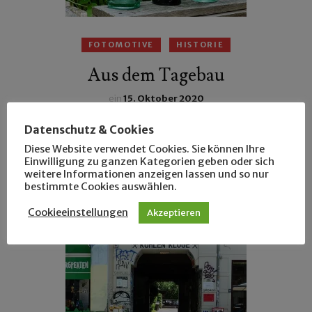
FOTOMOTIVE
HISTORIE
Aus dem Tagebau
ein
15. Oktober 2020
Im Tagebau Zwenkau-Eythra hatte Günter einst
Datenschutz & Cookies
historische Bierflaschen gefunden, u.a. eine aus
Diese Website verwendet Cookies. Sie können Ihre
Einwilligung zu ganzen Kategorien geben oder sich
Zöbigker.
weitere Informationen anzeigen lassen und so nur
bestimmte Cookies auswählen.
Cookieeinstellungen
Akzeptieren