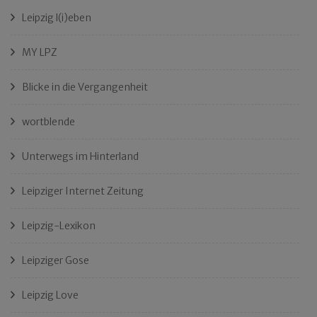
Leipzig l(i)eben
MY LPZ
Blicke in die Vergangenheit
wortblende
Unterwegs im Hinterland
Leipziger Internet Zeitung
Leipzig-Lexikon
Leipziger Gose
Leipzig Love