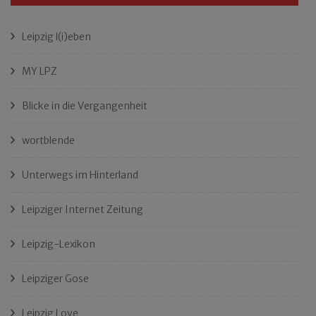
Leipzig l(i)eben
MY LPZ
Blicke in die Vergangenheit
wortblende
Unterwegs im Hinterland
Leipziger Internet Zeitung
Leipzig-Lexikon
Leipziger Gose
Leipzig Love