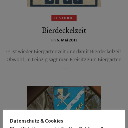
HISTORIE
Bierdeckelzeit
ein
6. Mai 2013
Es ist wieder Biergartenzeit und damit Bierdeckelzeit.
Obwohl, in Leipzig sagt man Freisitz zum Biergarten
…
Datenschutz & Cookies