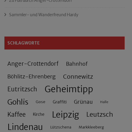
Zu Fuß durch Anger-Crottendorf
Sammler- und Wanderfreund Hardy
SCHLAGWORTE
Anger-Crottendorf
Bahnhof
Connewitz
Böhlitz-Ehrenberg
Geheimtipp
Eutritzsch
Gohlis
Grünau
Gose
Graffiti
Halle
Leipzig
Leutzsch
Kaffee
Kirche
Lindenau
Lützschena
Markkleeberg