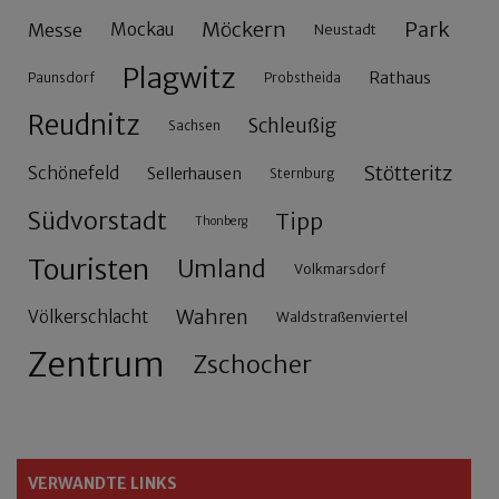
Möckern
Park
Messe
Mockau
Neustadt
Plagwitz
Rathaus
Paunsdorf
Probstheida
Reudnitz
Schleußig
Sachsen
Stötteritz
Schönefeld
Sellerhausen
Sternburg
Südvorstadt
Tipp
Thonberg
Touristen
Umland
Volkmarsdorf
Wahren
Völkerschlacht
Waldstraßenviertel
Zentrum
Zschocher
VERWANDTE LINKS