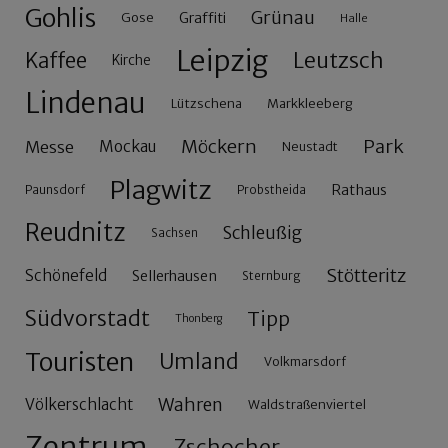
Gohlis
Grünau
Gose
Graffiti
Halle
Leipzig
Leutzsch
Kaffee
Kirche
Lindenau
Lützschena
Markkleeberg
Möckern
Park
Messe
Mockau
Neustadt
Plagwitz
Rathaus
Paunsdorf
Probstheida
Reudnitz
Schleußig
Sachsen
Stötteritz
Schönefeld
Sellerhausen
Sternburg
Südvorstadt
Tipp
Thonberg
Touristen
Umland
Volkmarsdorf
Wahren
Völkerschlacht
Waldstraßenviertel
Zentrum
Zschocher