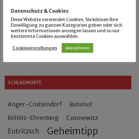
Der Leipziger Schmiedetag von 1904
Datenschutz & Cookies
Diese Website verwendet Cookies. Sie können Ihre
Rennfahrer in Schönefeld und Zschocher
Einwilligung zu ganzen Kategorien geben oder sich
weitere Informationen anzeigen lassen und so nur
bestimmte Cookies auswählen.
Zu Fuß durch Anger-Crottendorf
Cookieeinstellungen
Akzeptieren
Sammler- und Wanderfreund Hardy
SCHLAGWORTE
Anger-Crottendorf
Bahnhof
Connewitz
Böhlitz-Ehrenberg
Geheimtipp
Eutritzsch