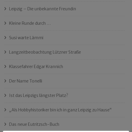
Leipzig – Die unbekannte Freundin
Kleine Runde durch …
Susi warte Lämmi
Langzeitbeobachtung Lützner Straße
Klassefahrer Edgar Krannich
Der Name Tonelli
Ist das Leipzigs längster Platz?
„Als Hobbyhistoriker bin ich in ganz Leipzig zu Hause“
Das neue Eutritzsch-Buch